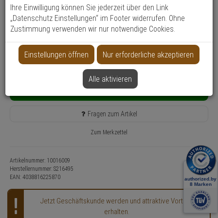
Produktinformationen
Ihre Einwilligung können Sie jederzeit über den Link
5,
15
€
„Datenschutz Einstellungen“ im Footer widerrufen. Ohne
Zustimmung verwenden wir nur notwendige Cookies.
Grundpreis: 1 Meter =
1,
72
€
inkl. MwSt.
zzgl. Versandkosten
Lieferzeit: 3-4 Werktage**
Einstellungen öffnen
Nur erforderliche akzeptieren
150 Stück lagernd
Kostenfreie Retoure
Alle aktivieren
In den Warenkorb
Fragen zum Artikel
Zum Merkzettel
Artikelnummer: 10016009
Herstellernummer:
S216495
EAN:
4038816225870
Jetzt Geschäftskunde werden und attraktive Vorteile
erhalten.