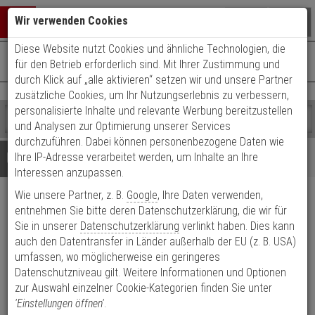
Warenkorb schließen
Suche öffnen
Warenko
Wir verwenden Cookies
Diese Website nutzt Cookies und ähnliche Technologien, die
+49 (0)821 899 493-0
Mo. - Do.: 8:00 - 16:30 | Fr.: 8:00 - 14:00 Uhr
0 ARTIKEL IM WARENKORB
für den Betrieb erforderlich sind. Mit Ihrer Zustimmung und
Kontaktservice nutzen
durch Klick auf „alle aktivieren“ setzen wir und unsere Partner
Ihr Warenkorb ist momentan leer.
Ergebnisse (
)
zusätzliche Cookies, um Ihr Nutzungserlebnis zu verbessern,
Fertig
personalisierte Inhalte und relevante Werbung bereitzustellen
Shop
durchsuchen
und Analysen zur Optimierung unserer Services
Bitte
Es
durchzuführen. Dabei können personenbezogene Daten wie
geben
wurde
Details
Beratung
Ihre IP-Adresse verarbeitet werden, um Inhalte an Ihre
Sie
noch
Interessen anzupassen.
mindestens
Kategorien
Wie unsere Partner, z. B.
Google
, Ihre Daten verwenden,
3
Suche
Patchkabel RJ45, CAT6A
Zeichen
gestartet
entnehmen Sie bitte deren Datenschutzerklärung, die wir für
ein,
Sie in unserer
Datenschutzerklärung
verlinkt haben. Dies kann
500Mhz, 3m S-STP(S/FTP)
um
auch den Datentransfer in Länder außerhalb der EU (z. B. USA)
die
umfassen, wo möglicherweise ein geringeres
Produktmerkmale
Suche
Datenschutzniveau gilt. Weitere Informationen und Optionen
zu
zur Auswahl einzelner Cookie-Kategorien finden Sie unter
Datenblatt drucken
starten.
'Einstellungen öffnen'
.