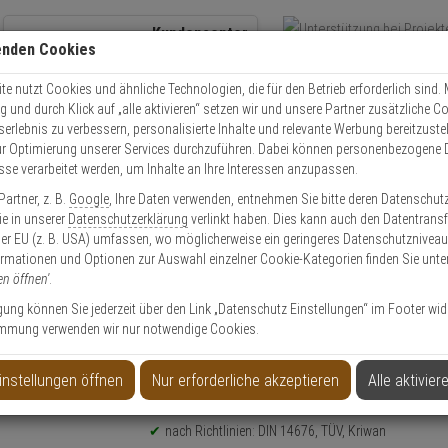
Kundencenter
enden Cookies
Übe
+49 (0)821 899 493-0
Schnel
Kontaktservice
nutzen
e nutzt Cookies und ähnliche Technologien, die für den Betrieb erforderlich sind. M
und durch Klick auf „alle aktivieren“ setzen wir und unsere Partner zusätzliche C
Mo. - Do.: 8:00 - 16:30 Fr. 8:00 - 14:00 Uhr
serlebnis zu verbessern, personalisierte Inhalte und relevante Werbung bereitzuste
r Optimierung unserer Services durchzuführen. Dabei können personenbezogene 
esse verarbeitet werden, um Inhalte an Ihre Interessen anzupassen.
Video
Zutritt
Einbruch
Brand
artner, z. B.
Google
, Ihre Daten verwenden, entnehmen Sie bitte deren Datenschut
x PX-1
Pyrexx PX-1 V3-Q Rauchmelder gold-Swarovski
Sie in unserer
Datenschutzerklärung
verlinkt haben. Dies kann auch den Datentransf
er EU (z. B. USA) umfassen, wo möglicherweise ein geringeres Datenschutzniveau 
ormationen und Optionen zur Auswahl einzelner Cookie-Kategorien finden Sie unte
en öffnen'
.
ligung können Sie jederzeit über den Link „Datenschutz Einstellungen“ im Footer wid
mmung verwenden wir nur notwendige Cookies.
 gold-Swarovski
instellungen öffnen
Nur erforderliche akzeptieren
Alle aktivier
Produktinformationen
Rauchmelder, Hitzemelder - Modell: PX-1
nach Richtlinien: DIN 14676, TÜV, Kriwan