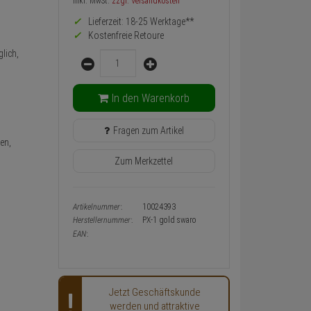
Preis,
inkl. MwSt.
zzgl. Versandkosten
Verfügbakeit
Lieferzeit: 18-25 Werktage**
und
Warenkorb-
Kostenfreie Retoure
oder
lich,
Menge
Konfigurieren-
Button
In den Warenkorb
Fragen zum Artikel
en,
Zum Merkzettel
Artikelnummer:
10024393
Herstellernummer:
PX-1 gold swaro
EAN:
Jetzt Geschäftskunde
werden und attraktive