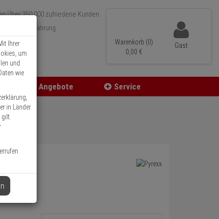
Über 350.000 zufriedene Kunden
r 15 Jahre Erfahrung
ler Versand
Warenkorb (0)
it Ihrer
Gast
0,
00
€
ookies, um
llen und
Daten wie
Angebote
Service
zerklärung,
er in Länder
gilt.
r
errufen.
en