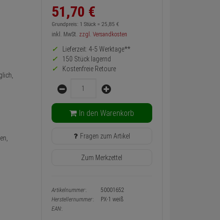
51,
70
€
Informationen
zurück
Preis,
Grundpreis: 1 Stück =
25,
85
€
Verfügbakeit
inkl. MwSt.
zzgl. Versandkosten
und
Warenkorb-
Lieferzeit: 4-5 Werktage**
oder
150 Stück lagernd
Konfigurieren-
Kostenfreie Retoure
Button
lich,
Menge
In den Warenkorb
Fragen zum Artikel
en,
Zum Merkzettel
Artikelnummer:
50001652
Herstellernummer:
PX-1 weiß
EAN: