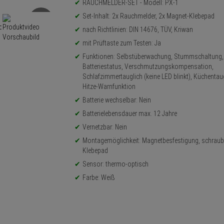
Produktinformationen
RAUCHMELDER-SET - Modell: PX-1
Set-Inhalt: 2x Rauchmelder, 2x Magnet-Klebepad
nach Richtlinien: DIN 14676, TÜV, Kriwan
mit Prüftaste zum Testen: Ja
Funktionen: Selbstüberwachung, Stummschaltung,
Batteriestatus, Verschmutzungskompensation,
Schlafzimmertauglich (keine LED blinkt), Küchentaug
Hitze-Warnfunktion
Batterie wechselbar: Nein
Batterielebensdauer max. 12 Jahre
Vernetzbar: Nein
Montagemöglichkeit: Magnetbesfestigung, schraub
Klebepad
Sensor: thermo-optisch
Farbe: Weiß