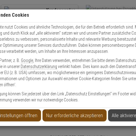
Kundencenter
enden Cookies
Übe
+49 (0)821 899 493-0
Schnel
Kontaktservice
nutzen
e nutzt Cookies und ähnliche Technologien, die für den Betrieb erforderlich sind. M
und durch Klick auf „alle aktivieren“ setzen wir und unsere Partner zusätzliche C
Mo. - Do.: 8:00 - 16:30 Fr. 8:00 - 14:00 Uhr
serlebnis zu verbessern, personalisierte Inhalte und relevante Werbung bereitzuste
r Optimierung unserer Services durchzuführen. Dabei können personenbezogene 
esse verarbeitet werden, um Inhalte an Ihre Interessen anzupassen.
Video
Zutritt
Einbruch
Brand
artner, z. B.
Google
, Ihre Daten verwenden, entnehmen Sie bitte deren Datenschut
x PX-1
2er Pyrexx PX-1 V3-Q Rauchmelder + Klebepad weiß
Sie in unserer
Datenschutzerklärung
verlinkt haben. Dies kann auch den Datentransf
er EU (z. B. USA) umfassen, wo möglicherweise ein geringeres Datenschutzniveau 
ormationen und Optionen zur Auswahl einzelner Cookie-Kategorien finden Sie unte
en öffnen'
.
ligung können Sie jederzeit über den Link „Datenschutz Einstellungen“ im Footer wid
mmung verwenden wir nur notwendige Cookies.
der + Klebepad weiß
instellungen öffnen
Nur erforderliche akzeptieren
Alle aktivier