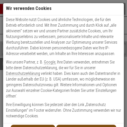
Warenkorb schließen
Suche öffnen
Warenko
Wir verwenden Cookies
Diese Website nutzt Cookies und ähnliche Technologien, die für den
+49 (0)821 899 493-0
Mo. - Do.: 8:00 - 16:30 | Fr.: 8:00 - 14:00 Uhr
0 ARTIKEL IM WARENKORB
Betrieb erforderlich sind. Mit Ihrer Zustimmung und durch Klick auf „alle
Kontaktservice nutzen
aktivieren“ setzen wir und unsere Partner zusätzliche Cookies, um Ihr
Ihr Warenkorb ist momentan leer.
Ergebnisse (
)
Nutzungserlebnis zu verbessern, personalisierte Inhalte und relevante
Fertig
Werbung bereitzustellen und Analysen zur Optimierung unserer Services
Shop
durchzuführen. Dabei können personenbezogene Daten wie Ihre IP-
durchsuchen
Adresse verarbeitet werden, um Inhalte an Ihre Interessen anzupassen.
Bitte
Es
Wie unsere Partner, z. B.
Google
, Ihre Daten verwenden, entnehmen Sie
geben
wurde
Details
Beratung
bitte deren Datenschutzerklärung, die wir für Sie in unserer
Sie
noch
Datenschutzerklärung
verlinkt haben. Dies kann auch den Datentransfer in
mindestens
Kategorien
Länder außerhalb der EU (z. B. USA) umfassen, wo möglicherweise ein
3
Suche
Pyrexx PX-1 V3-Q
geringeres Datenschutzniveau gilt. Weitere Informationen und Optionen
Zeichen
gestartet
Rauchmelder schwarz
zur Auswahl einzelner Cookie-Kategorien finden Sie unter
'Einstellungen
ein,
öffnen'
.
um
die
Ihre Einwilligung können Sie jederzeit über den Link „Datenschutz
1
Suche
Einstellungen“ im Footer widerrufen. Ohne Zustimmung verwenden wir nur
zu
notwendige Cookies.
Produktmerkmale
starten.
HOT