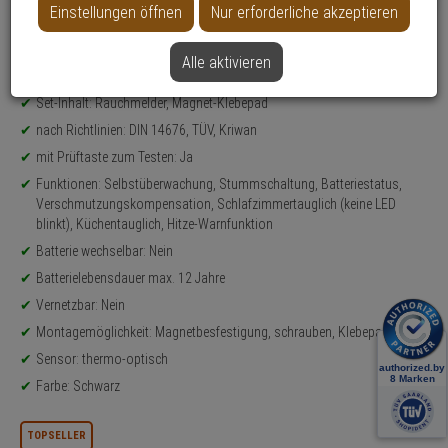
Einstellungen öffnen
Nur erforderliche akzeptieren
Datenblatt drucken
Alle aktivieren
Produktinformationen
Rauchmelder, Hitzemelder - Modell: PX-1
Set-Inhalt: Rauchmelder, Magnet-Klebepad
nach Richtlinien: DIN 14676, TÜV, Kriwan
mit Prüftaste zum Testen: Ja
Funktionen: Selbstüberwachung, Stummschaltung, Batteriestatus,
Verschmutzungskompensation, Schlafzimmertauglich (keine LED
blinkt), Küchentauglich, Hitze-Warnfunktion
Batterie wechselbar: Nein
Batterielebensdauer max. 12 Jahre
Vernetzbar: Nein
Montagemöglichkeit: Magnetbesfestigung, schrauben, Klebepad
Sensor: thermo-optisch
Farbe: Schwarz
TOPSELLER