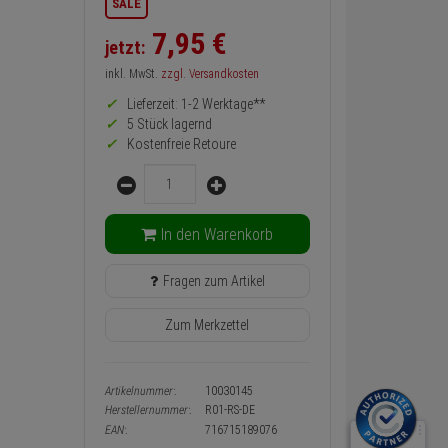
SALE
zurück
Preis,
7,
95
€
jetzt:
Verfügbakeit
und
inkl. MwSt.
zzgl. Versandkosten
Warenkorb-
oder
Lieferzeit: 1-2 Werktage**
Konfigurieren-
5 Stück lagernd
Button
Kostenfreie Retoure
Menge
In den Warenkorb
Fragen zum Artikel
Zum Merkzettel
Artikelnummer:
10030145
Herstellernummer:
R01-RS-DE
EAN:
716715189076