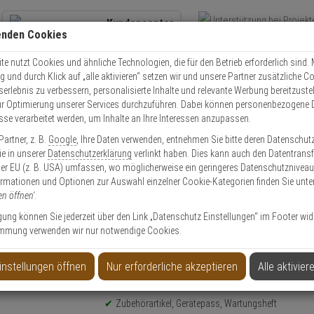
Kundencenter
enden Cookies
Übe
+49 (0)821 899 493-0
Schnel
Kontaktservice
nutzen
e nutzt Cookies und ähnliche Technologien, die für den Betrieb erforderlich sind. M
und durch Klick auf „alle aktivieren“ setzen wir und unsere Partner zusätzliche C
Mo. - Do.: 8:00 - 16:30 Fr. 8:00 - 14:00 Uhr
serlebnis zu verbessern, personalisierte Inhalte und relevante Werbung bereitzuste
r Optimierung unserer Services durchzuführen. Dabei können personenbezogene 
esse verarbeitet werden, um Inhalte an Ihre Interessen anzupassen.
Video
Zutritt
Einbruch
Brand
artner, z. B.
Google
, Ihre Daten verwenden, entnehmen Sie bitte deren Datenschut
Rauchmelder
Rauchmelder Gerätepass und Wartungsheft (13Jahre)
Sie in unserer
Datenschutzerklärung
verlinkt haben. Dies kann auch den Datentransf
er EU (z. B. USA) umfassen, wo möglicherweise ein geringeres Datenschutzniveau 
ormationen und Optionen zur Auswahl einzelner Cookie-Kategorien finden Sie unte
en öffnen'
.
ligung können Sie jederzeit über den Link „Datenschutz Einstellungen“ im Footer wid
mmung verwenden wir nur notwendige Cookies.
rtungsheft (13Jahre)
instellungen öffnen
Nur erforderliche akzeptieren
Alle aktivier
Produktinformationen
Zubehörartikel, Gerätepass, Wartungsheft