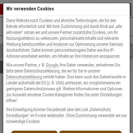
Warenkorb schließen
Suche öffnen
Warenko
Wir verwenden Cookies
Diese Website nutzt Cookies und ähnliche Technologien, die für den
+49 (0)821 899 493-0
Mo. - Do.: 8:00 - 16:30 | Fr.: 8:00 - 14:00 Uhr
0 ARTIKEL IM WARENKORB
Betrieb erforderlich sind. Mit Ihrer Zustimmung und durch Klick auf „alle
Kontaktservice nutzen
aktivieren“ setzen wir und unsere Partner zusätzliche Cookies, um Ihr
Ihr Warenkorb ist momentan leer.
Ergebnisse (
)
Nutzungserlebnis zu verbessern, personalisierte Inhalte und relevante
Fertig
Werbung bereitzustellen und Analysen zur Optimierung unserer Services
Shop
durchzuführen. Dabei können personenbezogene Daten wie Ihre IP-
durchsuchen
Adresse verarbeitet werden, um Inhalte an Ihre Interessen anzupassen.
Bitte
Es
Wie unsere Partner, z. B.
Google
, Ihre Daten verwenden, entnehmen Sie
geben
wurde
Details
Beratung
bitte deren Datenschutzerklärung, die wir für Sie in unserer
Sie
noch
Datenschutzerklärung
verlinkt haben. Dies kann auch den Datentransfer in
mindestens
Kategorien
Länder außerhalb der EU (z. B. USA) umfassen, wo möglicherweise ein
3
Suche
Raytec Diffusor Linse 120H x
geringeres Datenschutzniveau gilt. Weitere Informationen und Optionen
Zeichen
gestartet
50V für Vario i2
zur Auswahl einzelner Cookie-Kategorien finden Sie unter
'Einstellungen
ein,
öffnen'
.
um
die
Produktmerkmale
Ihre Einwilligung können Sie jederzeit über den Link „Datenschutz
Suche
Einstellungen“ im Footer widerrufen. Ohne Zustimmung verwenden wir nur
zu
notwendige Cookies.
Datenblatt drucken
starten.