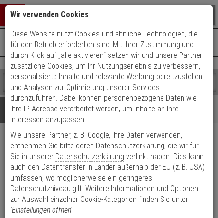
Warenkorb schließen
Suche öffnen
Warenko
Wir verwenden Cookies
Diese Website nutzt Cookies und ähnliche Technologien, die
+49 (0)821 899 493-0
Mo. - Do.: 8:00 - 16:30 | Fr.: 8:00 - 14:00 Uhr
0 ARTIKEL IM WARENKORB
für den Betrieb erforderlich sind. Mit Ihrer Zustimmung und
Kontaktservice nutzen
durch Klick auf „alle aktivieren“ setzen wir und unsere Partner
Ihr Warenkorb ist momentan leer.
Ergebnisse (
)
zusätzliche Cookies, um Ihr Nutzungserlebnis zu verbessern,
Fertig
personalisierte Inhalte und relevante Werbung bereitzustellen
Shop
durchsuchen
und Analysen zur Optimierung unserer Services
Bitte
Es
durchzuführen. Dabei können personenbezogene Daten wie
geben
wurde
Details
Beratung
Ihre IP-Adresse verarbeitet werden, um Inhalte an Ihre
Sie
noch
Interessen anzupassen.
mindestens
Kategorien
Wie unsere Partner, z. B.
Google
, Ihre Daten verwenden,
3
Suche
Raytec PBC-1 Mastkonsole
Zeichen
gestartet
entnehmen Sie bitte deren Datenschutzerklärung, die wir für
ein,
Sie in unserer
Datenschutzerklärung
verlinkt haben. Dies kann
für 1 LED Scheinwerfer
um
auch den Datentransfer in Länder außerhalb der EU (z. B. USA)
die
umfassen, wo möglicherweise ein geringeres
Produktmerkmale
Suche
Datenschutzniveau gilt. Weitere Informationen und Optionen
zu
zur Auswahl einzelner Cookie-Kategorien finden Sie unter
Datenblatt drucken
starten.
'Einstellungen öffnen'
.