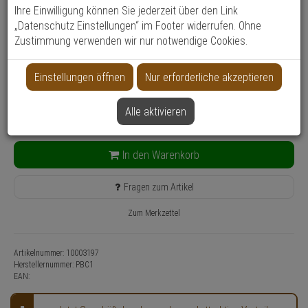
Produktinformationen
Halterung, Zubehörartikel, Infrarotstrahler - Modell: Vario, Raymax
Ihre Einwilligung können Sie jederzeit über den Link
„Datenschutz Einstellungen“ im Footer widerrufen. Ohne
Anwendung: Videoüberwachung
Zustimmung verwenden wir nur notwendige Cookies.
40,
00
€
Einstellungen öffnen
Nur erforderliche akzeptieren
inkl. MwSt.
zzgl. Versandkosten
Lieferzeit: 1-3 Werktage**
Alle aktivieren
50 Stück lagernd
Kostenfreie Retoure
In den Warenkorb
Fragen zum Artikel
Zum Merkzettel
Artikelnummer: 10003197
Herstellernummer:
PBC1
EAN: