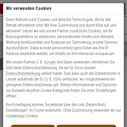
Warenkorb schließen
Suche öffnen
Warenko
Wir verwenden Cookies
Diese Website nutzt Cookies und ähnliche Technologien, die für den
+49 (0)821 899 493-0
Mo. - Do.: 8:00 - 16:30 | Fr.: 8:00 - 14:00 Uhr
0 ARTIKEL IM WARENKORB
Betrieb erforderlich sind. Mit Ihrer Zustimmung und durch Klick auf „alle
Kontaktservice nutzen
aktivieren“ setzen wir und unsere Partner zusätzliche Cookies, um Ihr
Ihr Warenkorb ist momentan leer.
Ergebnisse (
)
Nutzungserlebnis zu verbessern, personalisierte Inhalte und relevante
Fertig
Werbung bereitzustellen und Analysen zur Optimierung unserer Services
Shop
durchzuführen. Dabei können personenbezogene Daten wie Ihre IP-
durchsuchen
Adresse verarbeitet werden, um Inhalte an Ihre Interessen anzupassen.
Bitte
Es
Wie unsere Partner, z. B.
Google
, Ihre Daten verwenden, entnehmen Sie
geben
wurde
Details
Beratung
bitte deren Datenschutzerklärung, die wir für Sie in unserer
Sie
noch
Datenschutzerklärung
verlinkt haben. Dies kann auch den Datentransfer in
mindestens
Kategorien
Länder außerhalb der EU (z. B. USA) umfassen, wo möglicherweise ein
3
Suche
Raytec VUB-WALL
geringeres Datenschutzniveau gilt. Weitere Informationen und Optionen
Zeichen
gestartet
Wandhalterung, universal
zur Auswahl einzelner Cookie-Kategorien finden Sie unter
'Einstellungen
ein,
öffnen'
.
um
die
Produktmerkmale
Ihre Einwilligung können Sie jederzeit über den Link „Datenschutz
Suche
Einstellungen“ im Footer widerrufen. Ohne Zustimmung verwenden wir nur
zu
notwendige Cookies.
Datenblatt drucken
starten.