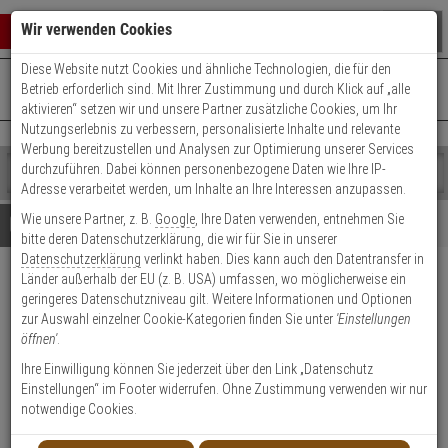
Warenkorb schließen
Suche öffnen
Warenko
Wir verwenden Cookies
Diese Website nutzt Cookies und ähnliche Technologien, die für den
+49 (0)821 899 493-0
Mo. - Do.: 8:00 - 16:30 | Fr.: 8:00 - 14:00 Uhr
0 ARTIKEL IM WARENKORB
Betrieb erforderlich sind. Mit Ihrer Zustimmung und durch Klick auf „alle
Kontaktservice nutzen
aktivieren“ setzen wir und unsere Partner zusätzliche Cookies, um Ihr
Ihr Warenkorb ist momentan leer.
Ergebnisse (
)
Nutzungserlebnis zu verbessern, personalisierte Inhalte und relevante
Fertig
Werbung bereitzustellen und Analysen zur Optimierung unserer Services
Shop
durchzuführen. Dabei können personenbezogene Daten wie Ihre IP-
durchsuchen
Adresse verarbeitet werden, um Inhalte an Ihre Interessen anzupassen.
Bitte
Es
Wie unsere Partner, z. B.
Google
, Ihre Daten verwenden, entnehmen Sie
geben
wurde
Details
Beratung
bitte deren Datenschutzerklärung, die wir für Sie in unserer
Sie
noch
Datenschutzerklärung
verlinkt haben. Dies kann auch den Datentransfer in
mindestens
Kategorien
Länder außerhalb der EU (z. B. USA) umfassen, wo möglicherweise ein
3
Suche
reer 71050 Schrank- und
geringeres Datenschutzniveau gilt. Weitere Informationen und Optionen
Zeichen
gestartet
Schubladensicherung B-Ware
zur Auswahl einzelner Cookie-Kategorien finden Sie unter
'Einstellungen
ein,
öffnen'
.
um
die
Produktmerkmale
Ihre Einwilligung können Sie jederzeit über den Link „Datenschutz
B-Ware
Suche
Einstellungen“ im Footer widerrufen. Ohne Zustimmung verwenden wir nur
zu
notwendige Cookies.
starten.