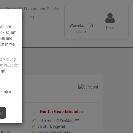
Über 350.000 zufriedene Kunden
r 15 Jahre Erfahrung
ler Versand
Warenkorb (0)
it Ihrer
Gast
0,
00
€
ookies, um
llen und
Daten wie
zerklärung,
er in Länder
gilt.
r
errufen.
Informationen
Nur für Gewerbekunden
en
zurück
Preis,
Lieferzeit: 1-2 Werktage**
Verfügbakeit
76 Stück lagernd
und
fe 200
Kostenfreie Retoure