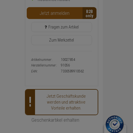
Warenkorb-
oder
B2B
Konfigurieren-
Jetzt anmelden
Button
Fragen zum Artikel
Zum Merkzettel
Artikelnummer:
10027854
Herstellernummer:
91056
EAN:
7330589910562
Jetzt Geschäftskunde
werden und attraktive
Vorteile erhalten.
Geschenkartikel erhalten