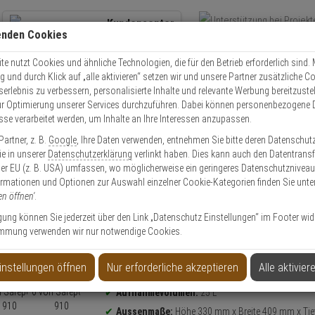
Kundencenter
enden Cookies
Übe
+49 (0)821 899 493-0
Schnel
Kontaktservice
nutzen
e nutzt Cookies und ähnliche Technologien, die für den Betrieb erforderlich sind. M
und durch Klick auf „alle aktivieren“ setzen wir und unsere Partner zusätzliche C
Mo. - Do.: 8:00 - 16:30 Fr. 8:00 - 14:00 Uhr
serlebnis zu verbessern, personalisierte Inhalte und relevante Werbung bereitzuste
r Optimierung unserer Services durchzuführen. Dabei können personenbezogene 
esse verarbeitet werden, um Inhalte an Ihre Interessen anzupassen.
fepost 910 Wandbriefkasten anthrazit silber
artner, z. B.
Google
, Ihre Daten verwenden, entnehmen Sie bitte deren Datenschut
Sie in unserer
Datenschutzerklärung
verlinkt haben. Dies kann auch den Datentransf
er EU (z. B. USA) umfassen, wo möglicherweise ein geringeres Datenschutzniveau 
ormationen und Optionen zur Auswahl einzelner Cookie-Kategorien finden Sie unte
en öffnen'
.
nthrazit silber
ligung können Sie jederzeit über den Link „Datenschutz Einstellungen“ im Footer wid
mmung verwenden wir nur notwendige Cookies.
Produktinformationen
Briefkasten
geeignet für Haus, Mehrfamilienhaus
instellungen öffnen
Nur erforderliche akzeptieren
Alle aktivier
Posteinwurf-Format:
355x30 mm (BxH)
Aufnahmevolumen:
25 L
Aussenmaße:
Höhe 330 mm x Breite 409 mm x Tie