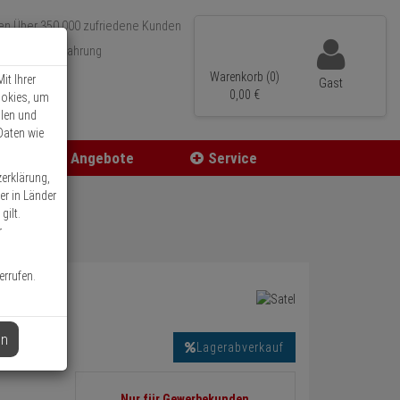
Über 350.000 zufriedene Kunden
r 15 Jahre Erfahrung
ler Versand
Warenkorb (0)
it Ihrer
Gast
0,
00
€
ookies, um
llen und
Daten wie
Angebote
Service
zerklärung,
er in Länder
gilt.
r
errufen.
en
Lagerabverkauf
Informationen
Nur für Gewerbekunden