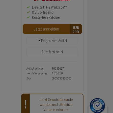
zurück
Preis,
Lieferzeit: 1-2 Werktage**
Verfügbakeit
8 Stück lagernd
und
Kostenfreie Retoure
Warenkorb-
oder
B2B
Konfigurieren-
Jetzt anmelden
Button
Fragen zum Artikel
Zum Merkzettel
Artikelnummer:
10035627
Herstellernummer:
AGD-200
EAN:
5905033336605
Jetzt Geschäftskunde
werden und attraktive
Vorteile erhalten.