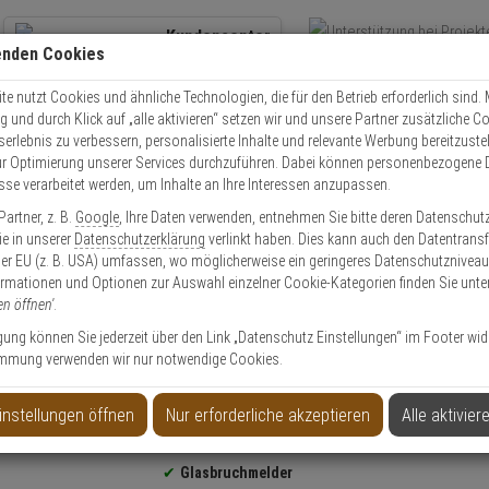
Kundencenter
enden Cookies
Übe
+49 (0)821 899 493-0
Schnel
Kontaktservice
nutzen
e nutzt Cookies und ähnliche Technologien, die für den Betrieb erforderlich sind. M
und durch Klick auf „alle aktivieren“ setzen wir und unsere Partner zusätzliche C
Mo. - Do.: 8:00 - 16:30 Fr. 8:00 - 14:00 Uhr
serlebnis zu verbessern, personalisierte Inhalte und relevante Werbung bereitzuste
r Optimierung unserer Services durchzuführen. Dabei können personenbezogene 
esse verarbeitet werden, um Inhalte an Ihre Interessen anzupassen.
Video
Zutritt
Einbruch
Brand
artner, z. B.
Google
, Ihre Daten verwenden, entnehmen Sie bitte deren Datenschut
AGD-200 Funk Glasbruchmelder, weiß
Sie in unserer
Datenschutzerklärung
verlinkt haben. Dies kann auch den Datentransf
er EU (z. B. USA) umfassen, wo möglicherweise ein geringeres Datenschutzniveau 
ormationen und Optionen zur Auswahl einzelner Cookie-Kategorien finden Sie unte
en öffnen'
.
ligung können Sie jederzeit über den Link „Datenschutz Einstellungen“ im Footer wid
mmung verwenden wir nur notwendige Cookies.
elder, weiß
instellungen öffnen
Nur erforderliche akzeptieren
Alle aktivier
Produktinformationen
Glasbruchmelder