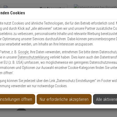
Kundencenter
enden Cookies
Übe
+49 (0)821 899 493-0
Schnel
Kontaktservice
nutzen
e nutzt Cookies und ähnliche Technologien, die für den Betrieb erforderlich sind. M
und durch Klick auf „alle aktivieren“ setzen wir und unsere Partner zusätzliche C
Mo. - Do.: 8:00 - 16:30 Fr. 8:00 - 14:00 Uhr
serlebnis zu verbessern, personalisierte Inhalte und relevante Werbung bereitzuste
r Optimierung unserer Services durchzuführen. Dabei können personenbezogene 
esse verarbeitet werden, um Inhalte an Ihre Interessen anzupassen.
Video
Zutritt
Einbruch
Brand
artner, z. B.
Google
, Ihre Daten verwenden, entnehmen Sie bitte deren Datenschut
 ANT-900/1800 GSM Antenne
Sie in unserer
Datenschutzerklärung
verlinkt haben. Dies kann auch den Datentransf
er EU (z. B. USA) umfassen, wo möglicherweise ein geringeres Datenschutzniveau 
ormationen und Optionen zur Auswahl einzelner Cookie-Kategorien finden Sie unte
en öffnen'
.
ligung können Sie jederzeit über den Link „Datenschutz Einstellungen“ im Footer wid
mmung verwenden wir nur notwendige Cookies.
nne
instellungen öffnen
Nur erforderliche akzeptieren
Alle aktivier
Produktinformationen
Antenne, Zubehörartikel