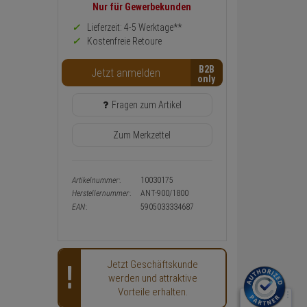
Preis,
Nur für Gewerbekunden
Verfügbakeit
und
Lieferzeit: 4-5 Werktage**
Warenkorb-
Kostenfreie Retoure
oder
Konfigurieren-
B2B
Button
Jetzt anmelden
Fragen zum Artikel
Zum Merkzettel
Artikelnummer:
10030175
Herstellernummer:
ANT-900/1800
EAN:
5905033334687
Jetzt Geschäftskunde
werden und attraktive
Vorteile erhalten.