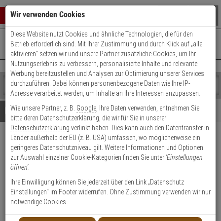
Warenkorb schließen
Suche öffnen
Warenko
Wir verwenden Cookies
Diese Website nutzt Cookies und ähnliche Technologien, die für den
+49 (0)821 899 493-0
Mo. - Do.: 8:00 - 16:30 | Fr.: 8:00 - 14:00 Uhr
0 ARTIKEL IM WARENKORB
Betrieb erforderlich sind. Mit Ihrer Zustimmung und durch Klick auf „alle
Kontaktservice nutzen
aktivieren“ setzen wir und unsere Partner zusätzliche Cookies, um Ihr
Ihr Warenkorb ist momentan leer.
Ergebnisse (
)
Nutzungserlebnis zu verbessern, personalisierte Inhalte und relevante
Fertig
Werbung bereitzustellen und Analysen zur Optimierung unserer Services
Shop
durchzuführen. Dabei können personenbezogene Daten wie Ihre IP-
durchsuchen
Adresse verarbeitet werden, um Inhalte an Ihre Interessen anzupassen.
Bitte
Es
Wie unsere Partner, z. B.
Google
, Ihre Daten verwenden, entnehmen Sie
geben
wurde
Details
Beratung
bitte deren Datenschutzerklärung, die wir für Sie in unserer
Sie
noch
Datenschutzerklärung
verlinkt haben. Dies kann auch den Datentransfer in
mindestens
Kategorien
Länder außerhalb der EU (z. B. USA) umfassen, wo möglicherweise ein
3
Suche
Satel APB-200 Funk
geringeres Datenschutzniveau gilt. Weitere Informationen und Optionen
Zeichen
gestartet
Überfalltaster
zur Auswahl einzelner Cookie-Kategorien finden Sie unter
'Einstellungen
ein,
öffnen'
.
um
die
Produktmerkmale
Ihre Einwilligung können Sie jederzeit über den Link „Datenschutz
Suche
Einstellungen“ im Footer widerrufen. Ohne Zustimmung verwenden wir nur
zu
notwendige Cookies.
Datenblatt drucken
starten.