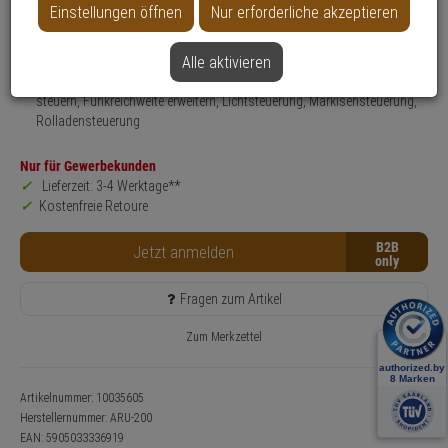
Einstellungen öffnen
Nur erforderliche akzeptieren
Produktinformationen
Repeater
Einsatzgebiet:
Innenbereich
Alle aktivieren
Funktionen:
Tor-Antrieb steuern, Zwischenstecker steuern, Funkantrieb
steuern, Funkreichweite erweitern, Lichtsteuerung, Markisensteuerung,
Rolladensteuerung
Nur für Gewerbekunden
Lieferzeit: 3-4 Werktage**
Kostenfreie Retoure
B2B
Jetzt anmelden
Fragen zum Artikel
Zum Merkzettel
Artikelnummer: 10035605
Herstellernummer:
ARU-200
EAN:
5905033336919