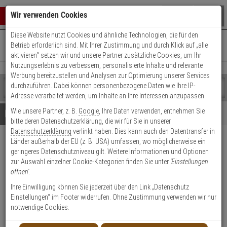
Warenkorb schließen
Suche öffnen
Warenko
Wir verwenden Cookies
Diese Website nutzt Cookies und ähnliche Technologien, die für den
+49 (0)821 899 493-0
Mo. - Do.: 8:00 - 16:30 | Fr.: 8:00 - 14:00 Uhr
0 ARTIKEL IM WARENKORB
Betrieb erforderlich sind. Mit Ihrer Zustimmung und durch Klick auf „alle
Kontaktservice nutzen
aktivieren“ setzen wir und unsere Partner zusätzliche Cookies, um Ihr
Ihr Warenkorb ist momentan leer.
Ergebnisse (
)
Nutzungserlebnis zu verbessern, personalisierte Inhalte und relevante
Fertig
Werbung bereitzustellen und Analysen zur Optimierung unserer Services
Shop
durchzuführen. Dabei können personenbezogene Daten wie Ihre IP-
durchsuchen
Adresse verarbeitet werden, um Inhalte an Ihre Interessen anzupassen.
Bitte
Es
Wie unsere Partner, z. B.
Google
, Ihre Daten verwenden, entnehmen Sie
geben
wurde
Details
Beratung
bitte deren Datenschutzerklärung, die wir für Sie in unserer
Sie
noch
Datenschutzerklärung
verlinkt haben. Dies kann auch den Datentransfer in
mindestens
Kategorien
Länder außerhalb der EU (z. B. USA) umfassen, wo möglicherweise ein
3
Suche
Satel ARU-200 Repeater für
geringeres Datenschutzniveau gilt. Weitere Informationen und Optionen
Zeichen
gestartet
Funksignale
zur Auswahl einzelner Cookie-Kategorien finden Sie unter
'Einstellungen
ein,
öffnen'
.
um
die
Produktmerkmale
Ihre Einwilligung können Sie jederzeit über den Link „Datenschutz
Suche
Einstellungen“ im Footer widerrufen. Ohne Zustimmung verwenden wir nur
zu
notwendige Cookies.
starten.
Datenblatt drucken