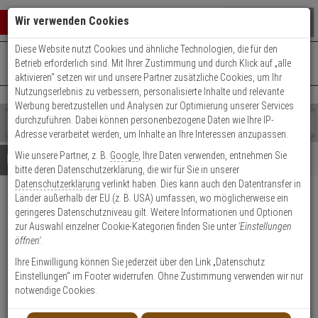
Warenkorb schließen
Suche öffnen
Warenko
Wir verwenden Cookies
Diese Website nutzt Cookies und ähnliche Technologien, die für den
+49 (0)821 899 493-0
Mo. - Do.: 8:00 - 16:30 | Fr.: 8:00 - 14:00 Uhr
0 ARTIKEL IM WARENKORB
Betrieb erforderlich sind. Mit Ihrer Zustimmung und durch Klick auf „alle
Kontaktservice nutzen
aktivieren“ setzen wir und unsere Partner zusätzliche Cookies, um Ihr
Ihr Warenkorb ist momentan leer.
Ergebnisse (
)
Nutzungserlebnis zu verbessern, personalisierte Inhalte und relevante
Fertig
Werbung bereitzustellen und Analysen zur Optimierung unserer Services
Shop
durchzuführen. Dabei können personenbezogene Daten wie Ihre IP-
durchsuchen
Adresse verarbeitet werden, um Inhalte an Ihre Interessen anzupassen.
Bitte
Es
Wie unsere Partner, z. B.
Google
, Ihre Daten verwenden, entnehmen Sie
geben
wurde
Details
Beratung
bitte deren Datenschutzerklärung, die wir für Sie in unserer
Sie
noch
Datenschutzerklärung
verlinkt haben. Dies kann auch den Datentransfer in
mindestens
Kategorien
Länder außerhalb der EU (z. B. USA) umfassen, wo möglicherweise ein
3
Suche
Satel Graphite Dual PIR-
geringeres Datenschutzniveau gilt. Weitere Informationen und Optionen
Zeichen
gestartet
Melder 88° 18m 12V
zur Auswahl einzelner Cookie-Kategorien finden Sie unter
'Einstellungen
ein,
öffnen'
.
um
die
Produktmerkmale
Ihre Einwilligung können Sie jederzeit über den Link „Datenschutz
Suche
Einstellungen“ im Footer widerrufen. Ohne Zustimmung verwenden wir nur
zu
notwendige Cookies.
Datenblatt drucken
starten.