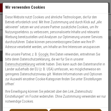
Warenkorb schließen
Suche öffnen
Warenko
Wir verwenden Cookies
Diese Website nutzt Cookies und ähnliche Technologien, die für den
+49 (0)821 899 493-0
Mo. - Do.: 8:00 - 16:30 | Fr.: 8:00 - 14:00 Uhr
0 ARTIKEL IM WARENKORB
Betrieb erforderlich sind. Mit Ihrer Zustimmung und durch Klick auf „alle
Kontaktservice nutzen
aktivieren“ setzen wir und unsere Partner zusätzliche Cookies, um Ihr
Ihr Warenkorb ist momentan leer.
Ergebnisse (
)
Nutzungserlebnis zu verbessern, personalisierte Inhalte und relevante
Fertig
Werbung bereitzustellen und Analysen zur Optimierung unserer Services
Shop
durchzuführen. Dabei können personenbezogene Daten wie Ihre IP-
durchsuchen
Adresse verarbeitet werden, um Inhalte an Ihre Interessen anzupassen.
Bitte
Es
Wie unsere Partner, z. B.
Google
, Ihre Daten verwenden, entnehmen Sie
geben
wurde
Details
Beratung
bitte deren Datenschutzerklärung, die wir für Sie in unserer
Sie
noch
Datenschutzerklärung
verlinkt haben. Dies kann auch den Datentransfer in
mindestens
Kategorien
Länder außerhalb der EU (z. B. USA) umfassen, wo möglicherweise ein
3
Suche
Satel Indigo akustischer
geringeres Datenschutzniveau gilt. Weitere Informationen und Optionen
Zeichen
gestartet
Glasbruchmelder
zur Auswahl einzelner Cookie-Kategorien finden Sie unter
'Einstellungen
ein,
öffnen'
.
um
die
Produktmerkmale
Ihre Einwilligung können Sie jederzeit über den Link „Datenschutz
Suche
Einstellungen“ im Footer widerrufen. Ohne Zustimmung verwenden wir nur
zu
notwendige Cookies.
starten.
Datenblatt drucken