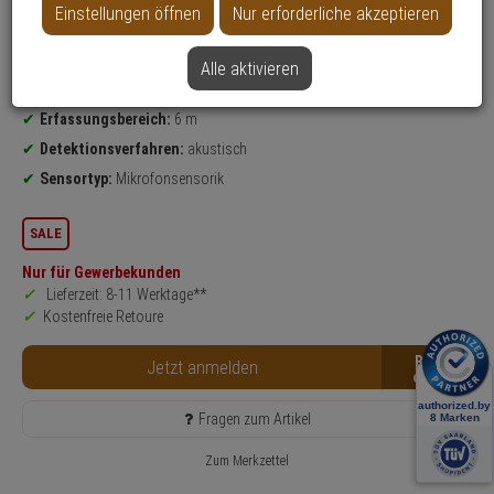
Einstellungen öffnen
Nur erforderliche akzeptieren
Produktinformationen
Glasbruchmelder
Einsatzgebiet:
Fenster, Fenstertür
Alle aktivieren
Funktionen:
Statusanzeige, Glasbruch melden
Erfassungsbereich:
6 m
Detektionsverfahren:
akustisch
Sensortyp:
Mikrofonsensorik
SALE
Nur für Gewerbekunden
Lieferzeit: 8-11 Werktage**
Kostenfreie Retoure
B2B
Jetzt anmelden
Fragen zum Artikel
Zum Merkzettel