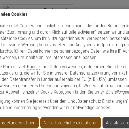
Kundencenter
enden Cookies
+49 (0)821 899 493-0
Übe
ite nutzt Cookies und ähnliche Technologien, die für den Betrieb erfo
Kontaktservice
nutzen
Schnel
Ihrer Zustimmung und durch Klick auf „alle aktivieren“ setzen wir und 
Mo. - Do.: 8:00 - 16:30 Fr. 8:00 - 14:00 Uhr
usätzliche Cookies, um Ihr Nutzungserlebnis zu verbessern, personalis
nd relevante Werbung bereitzustellen und Analysen zur Optimierung un
Video
Zutritt
Einbruch
Brand
durchzuführen. Dabei können personenbezogene Daten wie Ihre IP-Ad
et werden, um Inhalte an Ihre Interessen anzupassen.
Ivory PIR-Bewegungsmelder 90° Spiegeloptik
 Partner, z. B.
Google
, Ihre Daten verwenden, entnehmen Sie bitte de
zerklärung, die wir für Sie in unserer
Datenschutzerklärung
verlinkt 
 den Datentransfer in Länder außerhalb der EU (z. B. USA) umfassen,
weise ein geringeres Datenschutzniveau gilt. Weitere Informationen u
zur Auswahl einzelner Cookie-Kategorien finden Sie unter
'Einstellungen
r 90° Spiegeloptik
lligung können Sie jederzeit über den Link „Datenschutz Einstellungen“
n. Ohne Zustimmung verwenden wir nur notwendige Cookies.
Produktinformationen
Bewegungsmelder
instellungen öffnen
Nur erforderliche akzeptieren
Alle aktivier
nach Richtlinien:
EN 50131 Grad 2