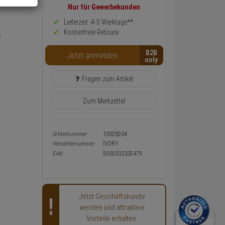
Preis,
Nur für Gewerbekunden
Verfügbakeit
und
Lieferzeit: 4-5 Werktage**
Warenkorb-
Kostenfreie Retoure
e
oder
Konfigurieren-
B2B
Button
Jetzt anmelden
Fragen zum Artikel
Zum Merkzettel
Artikelnummer:
10028204
Herstellernummer:
IVORY
EAN:
5905033335479
Jetzt Geschäftskunde
werden und attraktive
Vorteile erhalten.