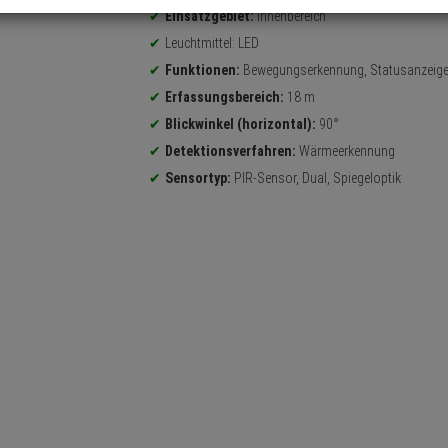
Einsatzgebiet:
Innenbereich
Leuchtmittel: LED
Funktionen:
Bewegungserkennung, Statusanzeig
Erfassungsbereich:
18 m
Blickwinkel (horizontal):
90°
Detektionsverfahren:
Wärmeerkennung
Sensortyp:
PIR-Sensor, Dual, Spiegeloptik