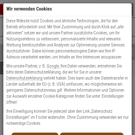
Warenkorb schließen
Suche öffnen
Warenko
Wir verwenden Cookies
Diese Website nutzt Cookies und ähnliche Technologien, die für den
+49 (0)821 899 493-0
Mo. - Do.: 8:00 - 16:30 | Fr.: 8:00 - 14:00 Uhr
0 ARTIKEL IM WARENKORB
Betrieb erforderlich sind. Mit Ihrer Zustimmung und durch Klick auf „alle
Kontaktservice nutzen
aktivieren“ setzen wir und unsere Partner zusätzliche Cookies, um Ihr
Ihr Warenkorb ist momentan leer.
Ergebnisse (
)
Nutzungserlebnis zu verbessern, personalisierte Inhalte und relevante
Fertig
Werbung bereitzustellen und Analysen zur Optimierung unserer Services
Shop
durchzuführen. Dabei können personenbezogene Daten wie Ihre IP-
durchsuchen
Adresse verarbeitet werden, um Inhalte an Ihre Interessen anzupassen.
Bitte
Es
Wie unsere Partner, z. B.
Google
, Ihre Daten verwenden, entnehmen Sie
geben
wurde
Details
Beratung
bitte deren Datenschutzerklärung, die wir für Sie in unserer
Sie
noch
Datenschutzerklärung
verlinkt haben. Dies kann auch den Datentransfer in
mindestens
Kategorien
Länder außerhalb der EU (z. B. USA) umfassen, wo möglicherweise ein
3
Suche
Satel KNX-DIM21 KNX
geringeres Datenschutzniveau gilt. Weitere Informationen und Optionen
Zeichen
gestartet
Universal-Dimmaktor 2fach
zur Auswahl einzelner Cookie-Kategorien finden Sie unter
'Einstellungen
ein,
öffnen'
.
um
die
Produktmerkmale
Ihre Einwilligung können Sie jederzeit über den Link „Datenschutz
Suche
Einstellungen“ im Footer widerrufen. Ohne Zustimmung verwenden wir nur
zu
notwendige Cookies.
Datenblatt drucken
starten.