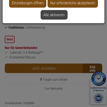
Produktinformationen
Dimmaktor
Einstellungen öffnen
Nur erforderliche akzeptieren
Einsatzgebiet:
Innenbereich
Bedienung:
per PC-Software
Alle aktivieren
Leuchtmittel: LED
Funktionen:
Lichtsteuerung
SALE
Nur für Gewerbekunden
Lieferzeit: 3-4 Werktage**
Kostenfreie Retoure
B2B
Jetzt anmelden
Fragen zum Artikel
Zum Merkzettel
Artikelnummer: 10030069