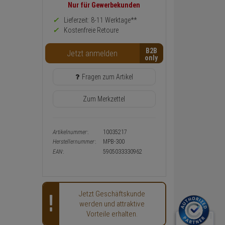
Preis,
Nur für Gewerbekunden
Verfügbakeit
und
Lieferzeit: 8-11 Werktage**
Warenkorb-
Kostenfreie Retoure
oder
Konfigurieren-
B2B
Button
Jetzt anmelden
Fragen zum Artikel
Zum Merkzettel
Artikelnummer:
10035217
Herstellernummer:
MPB-300
EAN:
5905033330962
Jetzt Geschäftskunde
werden und attraktive
Vorteile erhalten.