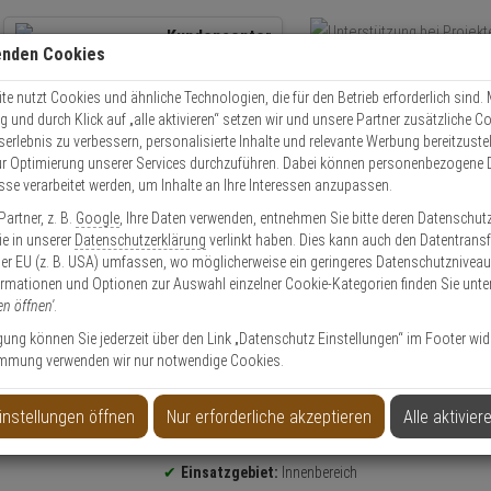
Kundencenter
enden Cookies
Übe
+49 (0)821 899 493-0
Schnel
Kontaktservice
nutzen
e nutzt Cookies und ähnliche Technologien, die für den Betrieb erforderlich sind. M
und durch Klick auf „alle aktivieren“ setzen wir und unsere Partner zusätzliche C
Mo. - Do.: 8:00 - 16:30 Fr. 8:00 - 14:00 Uhr
serlebnis zu verbessern, personalisierte Inhalte und relevante Werbung bereitzuste
r Optimierung unserer Services durchzuführen. Dabei können personenbezogene 
esse verarbeitet werden, um Inhalte an Ihre Interessen anzupassen.
Video
Zutritt
Einbruch
Brand
artner, z. B.
Google
, Ihre Daten verwenden, entnehmen Sie bitte deren Datenschut
MPB-300 Funk Überfalltaster
Sie in unserer
Datenschutzerklärung
verlinkt haben. Dies kann auch den Datentransf
er EU (z. B. USA) umfassen, wo möglicherweise ein geringeres Datenschutzniveau 
ormationen und Optionen zur Auswahl einzelner Cookie-Kategorien finden Sie unte
en öffnen'
.
ligung können Sie jederzeit über den Link „Datenschutz Einstellungen“ im Footer wid
mmung verwenden wir nur notwendige Cookies.
ter
instellungen öffnen
Nur erforderliche akzeptieren
Alle aktivier
Produktinformationen
Überfalltaster
Einsatzgebiet:
Innenbereich