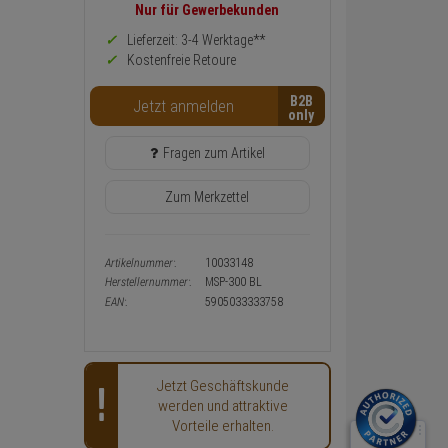
Preis,
Nur für Gewerbekunden
Verfügbakeit
und
Lieferzeit: 3-4 Werktage**
Warenkorb-
Kostenfreie Retoure
oder
Konfigurieren-
B2B
Button
Jetzt anmelden
Fragen zum Artikel
Zum Merkzettel
Artikelnummer:
10033148
Herstellernummer:
MSP-300 BL
EAN:
5905033333758
Jetzt Geschäftskunde
werden und attraktive
Vorteile erhalten.