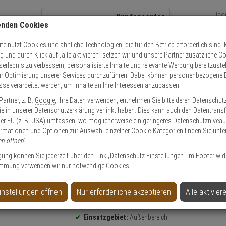
Übe
Kundencenter
enden Cookies
Über
+49 (0)821 899 493-0
Sch
Kontaktservice
nutzen
e nutzt Cookies und ähnliche Technologien, die für den Betrieb erforderlich sind. M
und durch Klick auf „alle aktivieren“ setzen wir und unsere Partner zusätzliche C
Mo. - Do.: 8:00 - 16:30 Fr. 8:00 - 14:00 Uhr
serlebnis zu verbessern, personalisierte Inhalte und relevante Werbung bereitzuste
r Optimierung unserer Services durchzuführen. Dabei können personenbezogene 
esse verarbeitet werden, um Inhalte an Ihre Interessen anzupassen.
Video
Zutritt
Einbruch
Brand
artner, z. B.
Google
, Ihre Daten verwenden, entnehmen Sie bitte deren Datenschut
MSP-300 BL opt./ak. Funk-Außensignalgeber
Sie in unserer
Datenschutzerklärung
verlinkt haben. Dies kann auch den Datentransf
er EU (z. B. USA) umfassen, wo möglicherweise ein geringeres Datenschutzniveau 
ormationen und Optionen zur Auswahl einzelner Cookie-Kategorien finden Sie unte
en öffnen'
.
ligung können Sie jederzeit über den Link „Datenschutz Einstellungen“ im Footer wid
mmung verwenden wir nur notwendige Cookies.
k-Außensignalgeber
instellungen öffnen
Nur erforderliche akzeptieren
Alle aktivier
Produktinformationen
Sirene
Einsatzgebiet:
Außenbereich