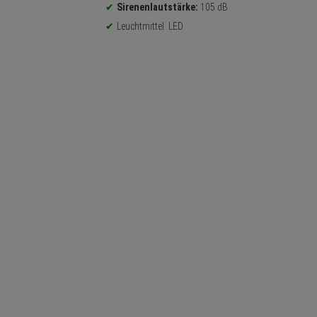
Sirenenlautstärke:
105 dB
Leuchtmittel: LED