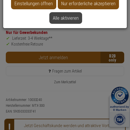
Einstellungen öffnen
Nur erforderliche akzeptieren
Produktinformationen
Funkmodul, Zubehörartikel
Alle aktivieren
SALE
Nur für Gewerbekunden
Lieferzeit: 3-4 Werktage**
Kostenfreie Retoure
B2B
Jetzt anmelden
Fragen zum Artikel
Zum Merkzettel
Artikelnummer: 10033240
Herstellernummer:
MTX-300
EAN:
5905033333741
Jetzt Geschäftskunde werden und attraktive Vorteile