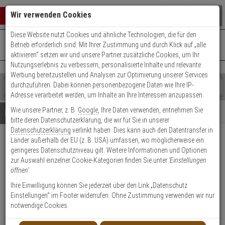
Warenkorb schließen
Suche öffnen
Warenko
Wir verwenden Cookies
Diese Website nutzt Cookies und ähnliche Technologien, die für den
+49 (0)821 899 493-0
Mo. - Do.: 8:00 - 16:30 | Fr.: 8:00 - 14:00 Uhr
0 ARTIKEL IM WARENKORB
Betrieb erforderlich sind. Mit Ihrer Zustimmung und durch Klick auf „alle
Kontaktservice nutzen
aktivieren“ setzen wir und unsere Partner zusätzliche Cookies, um Ihr
Ihr Warenkorb ist momentan leer.
Ergebnisse (
)
Nutzungserlebnis zu verbessern, personalisierte Inhalte und relevante
Fertig
Werbung bereitzustellen und Analysen zur Optimierung unserer Services
Shop
durchzuführen. Dabei können personenbezogene Daten wie Ihre IP-
durchsuchen
Adresse verarbeitet werden, um Inhalte an Ihre Interessen anzupassen.
Bitte
Es
Wie unsere Partner, z. B.
Google
, Ihre Daten verwenden, entnehmen Sie
geben
wurde
Details
Beratung
bitte deren Datenschutzerklärung, die wir für Sie in unserer
Sie
noch
Datenschutzerklärung
verlinkt haben. Dies kann auch den Datentransfer in
mindestens
Kategorien
Länder außerhalb der EU (z. B. USA) umfassen, wo möglicherweise ein
3
Suche
Satel MTX-300
geringeres Datenschutzniveau gilt. Weitere Informationen und Optionen
Zeichen
gestartet
Funkbasismodul 433 MHz
zur Auswahl einzelner Cookie-Kategorien finden Sie unter
'Einstellungen
ein,
öffnen'
.
um
die
Produktmerkmale
Ihre Einwilligung können Sie jederzeit über den Link „Datenschutz
Suche
Einstellungen“ im Footer widerrufen. Ohne Zustimmung verwenden wir nur
zu
notwendige Cookies.
starten.
Datenblatt drucken