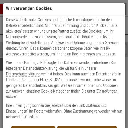
Warenkorb schließen
Suche öffnen
Warenko
Wir verwenden Cookies
Diese Website nutzt Cookies und ähnliche Technologien, die für den
+49 (0)821 899 493-0
Mo. - Do.: 8:00 - 16:30 | Fr.: 8:00 - 14:00 Uhr
0 ARTIKEL IM WARENKORB
Betrieb erforderlich sind. Mit Ihrer Zustimmung und durch Klick auf „alle
Kontaktservice nutzen
aktivieren“ setzen wir und unsere Partner zusätzliche Cookies, um Ihr
Ihr Warenkorb ist momentan leer.
Ergebnisse (
)
Nutzungserlebnis zu verbessern, personalisierte Inhalte und relevante
Fertig
Werbung bereitzustellen und Analysen zur Optimierung unserer Services
Shop
durchzuführen. Dabei können personenbezogene Daten wie Ihre IP-
durchsuchen
Adresse verarbeitet werden, um Inhalte an Ihre Interessen anzupassen.
Bitte
Es
Wie unsere Partner, z. B.
Google
, Ihre Daten verwenden, entnehmen Sie
geben
wurde
Details
Beratung
bitte deren Datenschutzerklärung, die wir für Sie in unserer
Sie
noch
Datenschutzerklärung
verlinkt haben. Dies kann auch den Datentransfer in
mindestens
Kategorien
Länder außerhalb der EU (z. B. USA) umfassen, wo möglicherweise ein
3
Suche
Satel MXD-300 BR Funk
geringeres Datenschutzniveau gilt. Weitere Informationen und Optionen
Zeichen
gestartet
Universalmelder
zur Auswahl einzelner Cookie-Kategorien finden Sie unter
'Einstellungen
ein,
öffnen'
.
um
die
Produktmerkmale
Ihre Einwilligung können Sie jederzeit über den Link „Datenschutz
Suche
Einstellungen“ im Footer widerrufen. Ohne Zustimmung verwenden wir nur
zu
notwendige Cookies.
starten.
Datenblatt drucken