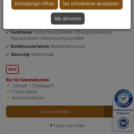
Einstellungen öffnen
Nur erforderliche akzeptieren
Produktinformationen
Öffnungsmelder, Wassermelder, Erschütterungsmelder
Einsatzgebiet:
Innenbereich
Alle aktivieren
Leuchtmittel: LED
Funktionen:
Erschütterung erkennen, Öffnungsüberwachung,
Wassereinbruch / Überschwemmung melden
Detektionsverfahren:
Magnetfeldmessung
Sensortyp:
Reed-Kontakt
SALE
Nur für Gewerbekunden
Lieferzeit: 1-2 Werktage**
7 Stück lagernd
Kostenfreie Retoure
B2B
Jetzt anmelden
Fragen zum Artikel