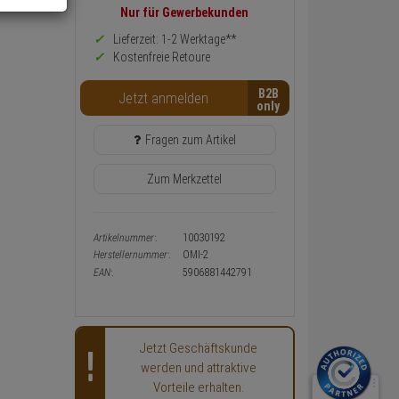
Preis,
Nur für Gewerbekunden
Verfügbakeit
und
Lieferzeit: 1-2 Werktage**
Warenkorb-
Kostenfreie Retoure
oder
Konfigurieren-
B2B
Button
Jetzt anmelden
Fragen zum Artikel
Zum Merkzettel
Artikelnummer:
10030192
Herstellernummer:
OMI-2
EAN:
5906881442791
Jetzt Geschäftskunde
werden und attraktive
Vorteile erhalten.