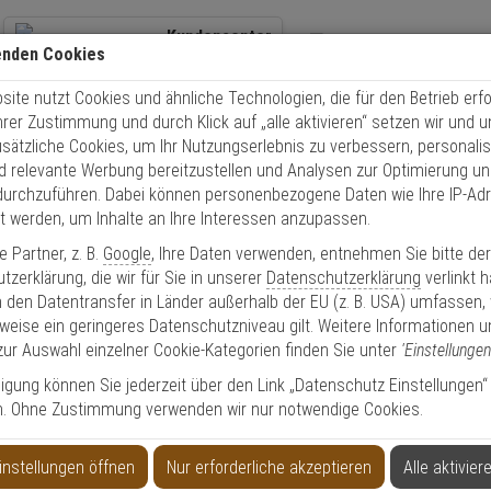
Kundencenter
enden Cookies
+49 (0)821 899 493-0
Übe
ite nutzt Cookies und ähnliche Technologien, die für den Betrieb erfo
Kontaktservice
nutzen
Schnel
Ihrer Zustimmung und durch Klick auf „alle aktivieren“ setzen wir und 
Mo. - Do.: 8:00 - 16:30 Fr. 8:00 - 14:00 Uhr
usätzliche Cookies, um Ihr Nutzungserlebnis zu verbessern, personalis
nd relevante Werbung bereitzustellen und Analysen zur Optimierung un
Video
Zutritt
Einbruch
Brand
durchzuführen. Dabei können personenbezogene Daten wie Ihre IP-Ad
et werden, um Inhalte an Ihre Interessen anzupassen.
OMI-2 Gehäuse aus Metall mit Transformator
 Partner, z. B.
Google
, Ihre Daten verwenden, entnehmen Sie bitte de
zerklärung, die wir für Sie in unserer
Datenschutzerklärung
verlinkt 
 den Datentransfer in Länder außerhalb der EU (z. B. USA) umfassen,
weise ein geringeres Datenschutzniveau gilt. Weitere Informationen u
zur Auswahl einzelner Cookie-Kategorien finden Sie unter
'Einstellungen
 mit Transformator
lligung können Sie jederzeit über den Link „Datenschutz Einstellungen“
n. Ohne Zustimmung verwenden wir nur notwendige Cookies.
Produktinformationen
Zubehörartikel, Gehäuse
instellungen öffnen
Nur erforderliche akzeptieren
Alle aktivier