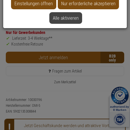
Einstellungen öffnen
Nur erforderliche akzeptieren
Produktinformationen
Zubehörartikel, Gehäuse
Alle aktivieren
SALE
Nur für Gewerbekunden
Lieferzeit: 3-4 Werktage**
Kostenfreie Retoure
B2B
Jetzt anmelden
Fragen zum Artikel
Zum Merkzettel
Artikelnummer: 10030196
Herstellernummer:
OMI-5
EAN:
5902135308844
Jetzt Geschäftskunde werden und attraktive Vorteile