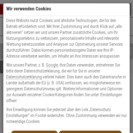
Warenkorb schließen
Suche öffnen
Warenko
Wir verwenden Cookies
Diese Website nutzt Cookies und ähnliche Technologien, die für den
+49 (0)821 899 493-0
Mo. - Do.: 8:00 - 16:30 | Fr.: 8:00 - 14:00 Uhr
0 ARTIKEL IM WARENKORB
Betrieb erforderlich sind. Mit Ihrer Zustimmung und durch Klick auf „alle
Kontaktservice nutzen
aktivieren“ setzen wir und unsere Partner zusätzliche Cookies, um Ihr
Ihr Warenkorb ist momentan leer.
Ergebnisse (
)
Nutzungserlebnis zu verbessern, personalisierte Inhalte und relevante
Fertig
Werbung bereitzustellen und Analysen zur Optimierung unserer Services
Shop
durchzuführen. Dabei können personenbezogene Daten wie Ihre IP-
durchsuchen
Adresse verarbeitet werden, um Inhalte an Ihre Interessen anzupassen.
Bitte
Es
Wie unsere Partner, z. B.
Google
, Ihre Daten verwenden, entnehmen Sie
geben
wurde
Details
Beratung
bitte deren Datenschutzerklärung, die wir für Sie in unserer
Sie
noch
Datenschutzerklärung
verlinkt haben. Dies kann auch den Datentransfer in
mindestens
Kategorien
Länder außerhalb der EU (z. B. USA) umfassen, wo möglicherweise ein
3
Suche
Satel OMI-5 Gehäuse aus
geringeres Datenschutzniveau gilt. Weitere Informationen und Optionen
Zeichen
gestartet
Metall
zur Auswahl einzelner Cookie-Kategorien finden Sie unter
'Einstellungen
ein,
öffnen'
.
um
die
Produktmerkmale
Ihre Einwilligung können Sie jederzeit über den Link „Datenschutz
Suche
Einstellungen“ im Footer widerrufen. Ohne Zustimmung verwenden wir nur
zu
notwendige Cookies.
starten.
Datenblatt drucken