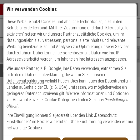
Warenkorb schließen
Suche öffnen
Warenko
Wir verwenden Cookies
Diese Website nutzt Cookies und ähnliche Technologien, die für den
+49 (0)821 899 493-0
Mo. - Do.: 8:00 - 16:30 | Fr.: 8:00 - 14:00 Uhr
0 ARTIKEL IM WARENKORB
Betrieb erforderlich sind. Mit Ihrer Zustimmung und durch Klick auf „alle
Kontaktservice nutzen
aktivieren“ setzen wir und unsere Partner zusätzliche Cookies, um Ihr
Ihr Warenkorb ist momentan leer.
Ergebnisse (
)
Nutzungserlebnis zu verbessern, personalisierte Inhalte und relevante
Fertig
Werbung bereitzustellen und Analysen zur Optimierung unserer Services
Shop
durchzuführen. Dabei können personenbezogene Daten wie Ihre IP-
durchsuchen
Adresse verarbeitet werden, um Inhalte an Ihre Interessen anzupassen.
Bitte
Es
Wie unsere Partner, z. B.
Google
, Ihre Daten verwenden, entnehmen Sie
geben
wurde
Details
Beratung
bitte deren Datenschutzerklärung, die wir für Sie in unserer
Sie
noch
Datenschutzerklärung
verlinkt haben. Dies kann auch den Datentransfer in
mindestens
Kategorien
Länder außerhalb der EU (z. B. USA) umfassen, wo möglicherweise ein
3
Suche
Satel OPU-4 P Gehäuse aus
geringeres Datenschutzniveau gilt. Weitere Informationen und Optionen
Zeichen
gestartet
Kunststoff
zur Auswahl einzelner Cookie-Kategorien finden Sie unter
'Einstellungen
ein,
öffnen'
.
um
die
Produktmerkmale
Ihre Einwilligung können Sie jederzeit über den Link „Datenschutz
Suche
Einstellungen“ im Footer widerrufen. Ohne Zustimmung verwenden wir nur
zu
notwendige Cookies.
starten.
Datenblatt drucken