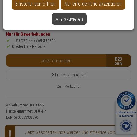
Einstellungen öffnen
Nur erforderliche akzeptieren
Produktinformationen
Zubehörartikel, Gehäuse
Alle aktivieren
SALE
Nur für Gewerbekunden
Lieferzeit: 4-5 Werktage**
Kostenfreie Retoure
B2B
Jetzt anmelden
Fragen zum Artikel
Zum Merkzettel
Artikelnummer: 10030225
Herstellernummer:
OPU-4 P
EAN:
5905033332850
Jetzt Geschäftskunde werden und attraktive Vorteile