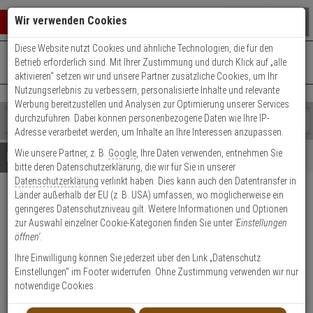
Warenkorb schließen
Suche öffnen
Warenko
Wir verwenden Cookies
Diese Website nutzt Cookies und ähnliche Technologien, die für den
+49 (0)821 899 493-0
Mo. - Do.: 8:00 - 16:30 | Fr.: 8:00 - 14:00 Uhr
0 ARTIKEL IM WARENKORB
Betrieb erforderlich sind. Mit Ihrer Zustimmung und durch Klick auf „alle
Kontaktservice nutzen
aktivieren“ setzen wir und unsere Partner zusätzliche Cookies, um Ihr
Ihr Warenkorb ist momentan leer.
Ergebnisse (
)
Nutzungserlebnis zu verbessern, personalisierte Inhalte und relevante
Fertig
Werbung bereitzustellen und Analysen zur Optimierung unserer Services
Shop
durchzuführen. Dabei können personenbezogene Daten wie Ihre IP-
durchsuchen
Adresse verarbeitet werden, um Inhalte an Ihre Interessen anzupassen.
Bitte
Es
Wie unsere Partner, z. B.
Google
, Ihre Daten verwenden, entnehmen Sie
geben
wurde
Details
Beratung
bitte deren Datenschutzerklärung, die wir für Sie in unserer
Sie
noch
Datenschutzerklärung
verlinkt haben. Dies kann auch den Datentransfer in
mindestens
Kategorien
Länder außerhalb der EU (z. B. USA) umfassen, wo möglicherweise ein
3
Suche
Satel OPU-4 PW Gehäuse aus
geringeres Datenschutzniveau gilt. Weitere Informationen und Optionen
Zeichen
gestartet
Kunststoff
zur Auswahl einzelner Cookie-Kategorien finden Sie unter
'Einstellungen
ein,
öffnen'
.
um
die
Produktmerkmale
Ihre Einwilligung können Sie jederzeit über den Link „Datenschutz
Suche
Einstellungen“ im Footer widerrufen. Ohne Zustimmung verwenden wir nur
zu
notwendige Cookies.
starten.
Datenblatt drucken