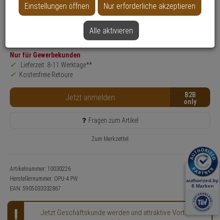
Einstellungen öffnen
Nur erforderliche akzeptieren
Produktinformationen
Zubehörartikel, Gehäuse
Alle aktivieren
SALE
Nur für Gewerbekunden
Lieferzeit: 8-11 Werktage**
Kostenfreie Retoure
B2B
Jetzt anmelden
Fragen zum Artikel
Zum Merkzettel
Artikelnummer: 10030226
Herstellernummer:
OPU-4 PW
EAN:
5905033332867
Jetzt Geschäftskunde werden und attraktive Vorteile