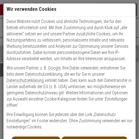
Warenkorb schließen
Suche öffnen
Warenko
Wir verwenden Cookies
Diese Website nutzt Cookies und ähnliche Technologien, die für den
+49 (0)821 899 493-0
Mo. - Do.: 8:00 - 16:30 | Fr.: 8:00 - 14:00 Uhr
0 ARTIKEL IM WARENKORB
Betrieb erforderlich sind. Mit Ihrer Zustimmung und durch Klick auf „alle
Kontaktservice nutzen
aktivieren“ setzen wir und unsere Partner zusätzliche Cookies, um Ihr
Ihr Warenkorb ist momentan leer.
Ergebnisse (
)
Nutzungserlebnis zu verbessern, personalisierte Inhalte und relevante
Fertig
Werbung bereitzustellen und Analysen zur Optimierung unserer Services
Shop
durchzuführen. Dabei können personenbezogene Daten wie Ihre IP-
durchsuchen
Adresse verarbeitet werden, um Inhalte an Ihre Interessen anzupassen.
Bitte
Es
Wie unsere Partner, z. B.
Google
, Ihre Daten verwenden, entnehmen Sie
geben
wurde
Details
Beratung
bitte deren Datenschutzerklärung, die wir für Sie in unserer
Sie
noch
Datenschutzerklärung
verlinkt haben. Dies kann auch den Datentransfer in
mindestens
Kategorien
Länder außerhalb der EU (z. B. USA) umfassen, wo möglicherweise ein
3
Suche
Satel PERFECTA-RF
geringeres Datenschutzniveau gilt. Weitere Informationen und Optionen
Zeichen
gestartet
Erweiterungsmodul
zur Auswahl einzelner Cookie-Kategorien finden Sie unter
'Einstellungen
ein,
öffnen'
.
um
die
Produktmerkmale
Ihre Einwilligung können Sie jederzeit über den Link „Datenschutz
Suche
Einstellungen“ im Footer widerrufen. Ohne Zustimmung verwenden wir nur
zu
notwendige Cookies.
Datenblatt drucken
starten.