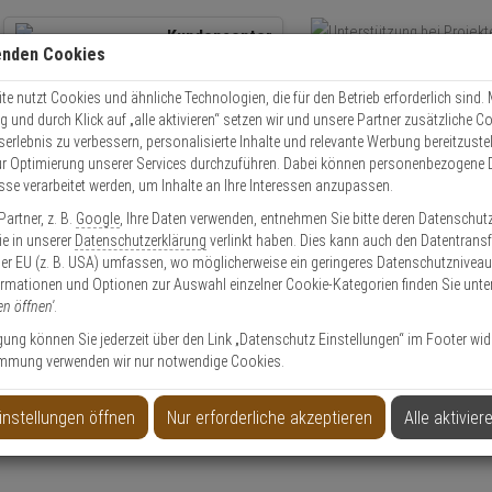
Kundencenter
enden Cookies
Übe
+49 (0)821 899 493-0
Schnel
Kontaktservice
nutzen
e nutzt Cookies und ähnliche Technologien, die für den Betrieb erforderlich sind. M
und durch Klick auf „alle aktivieren“ setzen wir und unsere Partner zusätzliche C
Mo. - Do.: 8:00 - 16:30 Fr. 8:00 - 14:00 Uhr
serlebnis zu verbessern, personalisierte Inhalte und relevante Werbung bereitzuste
r Optimierung unserer Services durchzuführen. Dabei können personenbezogene 
esse verarbeitet werden, um Inhalte an Ihre Interessen anzupassen.
Video
Zutritt
Einbruch
Brand
artner, z. B.
Google
, Ihre Daten verwenden, entnehmen Sie bitte deren Datenschut
PNK-1 Überfallmelder mit Alarmspeicher
Sie in unserer
Datenschutzerklärung
verlinkt haben. Dies kann auch den Datentransf
er EU (z. B. USA) umfassen, wo möglicherweise ein geringeres Datenschutzniveau 
ormationen und Optionen zur Auswahl einzelner Cookie-Kategorien finden Sie unte
en öffnen'
.
ligung können Sie jederzeit über den Link „Datenschutz Einstellungen“ im Footer wid
mmung verwenden wir nur notwendige Cookies.
 Alarmspeicher
instellungen öffnen
Nur erforderliche akzeptieren
Alle aktivier
Produktinformationen
Überfalltaster