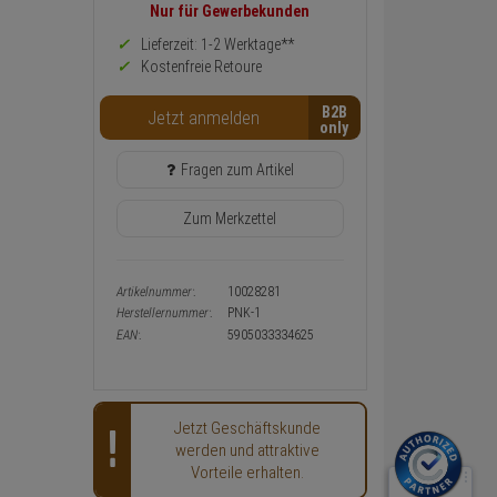
Preis,
Nur für Gewerbekunden
Verfügbakeit
und
Lieferzeit: 1-2 Werktage**
Warenkorb-
Kostenfreie Retoure
oder
Konfigurieren-
B2B
Button
Jetzt anmelden
Fragen zum Artikel
Zum Merkzettel
Artikelnummer:
10028281
Herstellernummer:
PNK-1
EAN:
5905033334625
Jetzt Geschäftskunde
werden und attraktive
Vorteile erhalten.