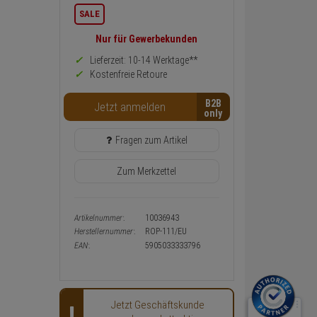
Informationen
SALE
zurück
Preis,
Nur für Gewerbekunden
Verfügbakeit
und
Lieferzeit: 10-14 Werktage**
Warenkorb-
Kostenfreie Retoure
oder
Konfigurieren-
B2B
Button
Jetzt anmelden
Fragen zum Artikel
Zum Merkzettel
Artikelnummer:
10036943
Herstellernummer:
ROP-111/EU
EAN:
5905033333796
Jetzt Geschäftskunde