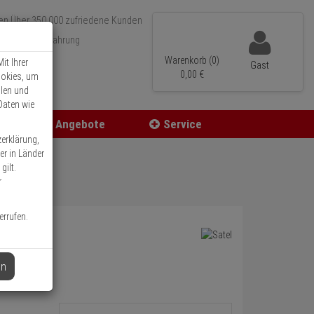
Über 350.000 zufriedene Kunden
r 15 Jahre Erfahrung
ler Versand
Warenkorb (0)
it Ihrer
Gast
0,
00
€
ookies, um
llen und
Daten wie
Angebote
Service
zerklärung,
er in Länder
gilt.
r
errufen.
en