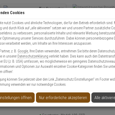
Kundencenter
enden Cookies
Übe
+49 (0)821 899 493-0
Schnel
Kontaktservice
nutzen
e nutzt Cookies und ähnliche Technologien, die für den Betrieb erforderlich sind. M
und durch Klick auf „alle aktivieren“ setzen wir und unsere Partner zusätzliche C
Mo. - Do.: 8:00 - 16:30 Fr. 8:00 - 14:00 Uhr
serlebnis zu verbessern, personalisierte Inhalte und relevante Werbung bereitzuste
r Optimierung unserer Services durchzuführen. Dabei können personenbezogene 
esse verarbeitet werden, um Inhalte an Ihre Interessen anzupassen.
Video
Zutritt
Einbruch
Brand
artner, z. B.
Google
, Ihre Daten verwenden, entnehmen Sie bitte deren Datenschut
ROP-111/EU Handfeuermelder, Außen
Sie in unserer
Datenschutzerklärung
verlinkt haben. Dies kann auch den Datentransf
er EU (z. B. USA) umfassen, wo möglicherweise ein geringeres Datenschutzniveau 
ormationen und Optionen zur Auswahl einzelner Cookie-Kategorien finden Sie unte
en öffnen'
.
ligung können Sie jederzeit über den Link „Datenschutz Einstellungen“ im Footer wid
mmung verwenden wir nur notwendige Cookies.
lder, Außen
instellungen öffnen
Nur erforderliche akzeptieren
Alle aktivier
Produktinformationen