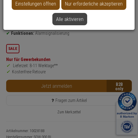
Einstellungen öffnen
Nur erforderliche akzeptieren
Produktinformationen
Blitzlicht
Einsatzgebiet:
Innenbereich
Alle aktivieren
Leuchtmittel: LED-Blitzlicht
Funktionen:
Alarmsignalisierung
SALE
Nur für Gewerbekunden
Lieferzeit: 8-11 Werktage**
Kostenfreie Retoure
B2B
Jetzt anmelden
Fragen zum Artikel
Zum Merkzettel
Artikelnummer: 10028188
Herstellernummer:
SOW-300 BL