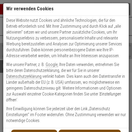
Warenkorb schließen
Suche öffnen
Warenko
Wir verwenden Cookies
Diese Website nutzt Cookies und ähnliche Technologien, die für den
+49 (0)821 899 493-0
Mo. - Do.: 8:00 - 16:30 | Fr.: 8:00 - 14:00 Uhr
0 ARTIKEL IM WARENKORB
Betrieb erforderlich sind. Mit Ihrer Zustimmung und durch Klick auf „alle
Kontaktservice nutzen
aktivieren“ setzen wir und unsere Partner zusätzliche Cookies, um Ihr
Ihr Warenkorb ist momentan leer.
Ergebnisse (
)
Nutzungserlebnis zu verbessern, personalisierte Inhalte und relevante
Fertig
Werbung bereitzustellen und Analysen zur Optimierung unserer Services
Shop
durchzuführen. Dabei können personenbezogene Daten wie Ihre IP-
durchsuchen
Adresse verarbeitet werden, um Inhalte an Ihre Interessen anzupassen.
Bitte
Es
Wie unsere Partner, z. B.
Google
, Ihre Daten verwenden, entnehmen Sie
geben
wurde
Details
Beratung
bitte deren Datenschutzerklärung, die wir für Sie in unserer
Sie
noch
Datenschutzerklärung
verlinkt haben. Dies kann auch den Datentransfer in
mindestens
Kategorien
Länder außerhalb der EU (z. B. USA) umfassen, wo möglicherweise ein
3
Suche
Satel SOW-300 BL LED
geringeres Datenschutzniveau gilt. Weitere Informationen und Optionen
Zeichen
gestartet
Blitzleuchte blau 12V innen
zur Auswahl einzelner Cookie-Kategorien finden Sie unter
'Einstellungen
ein,
öffnen'
.
um
die
Produktmerkmale
Ihre Einwilligung können Sie jederzeit über den Link „Datenschutz
Suche
Einstellungen“ im Footer widerrufen. Ohne Zustimmung verwenden wir nur
zu
notwendige Cookies.
starten.
Datenblatt drucken