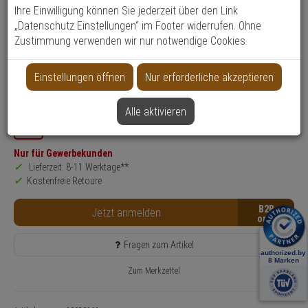
Ihre Einwilligung können Sie jederzeit über den Link
Produktinformationen
Sirene
„Datenschutz Einstellungen“ im Footer widerrufen. Ohne
Zustimmung verwenden wir nur notwendige Cookies.
Einsatzgebiet:
Außenbereich
Sirenenlautstärke:
120 dB
Einstellungen öffnen
Nur erforderliche akzeptieren
Leuchtmittel: LED-Blitzlicht
Funktionen:
Alarmsignalisierung, Metall-Innenabdeckung
Alle aktivieren
SALE
Nur für Gewerbekunden
Lieferzeit: 8-11 Werktage**
Kostenfreie Retoure
B2B
Jetzt anmelden
Fragen zum Artikel
Zum Merkzettel