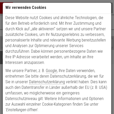
Warenkorb schließen
Suche öffnen
Warenko
Wir verwenden Cookies
Diese Website nutzt Cookies und ähnliche Technologien, die
+49 (0)821 899 493-0
Mo. - Do.: 8:00 - 16:30 | Fr.: 8:00 - 14:00 Uhr
0 ARTIKEL IM WARENKORB
für den Betrieb erforderlich sind. Mit Ihrer Zustimmung und
Kontaktservice nutzen
durch Klick auf „alle aktivieren“ setzen wir und unsere Partner
Ihr Warenkorb ist momentan leer.
Ergebnisse (
)
zusätzliche Cookies, um Ihr Nutzungserlebnis zu verbessern,
Fertig
personalisierte Inhalte und relevante Werbung bereitzustellen
Shop
durchsuchen
und Analysen zur Optimierung unserer Services
Bitte
Es
durchzuführen. Dabei können personenbezogene Daten wie
geben
wurde
Details
Beratung
Ihre IP-Adresse verarbeitet werden, um Inhalte an Ihre
Sie
noch
Interessen anzupassen.
mindestens
Kategorien
Wie unsere Partner, z. B.
Google
, Ihre Daten verwenden,
3
Suche
Satel SP-4003 O Außensirene
Zeichen
gestartet
entnehmen Sie bitte deren Datenschutzerklärung, die wir für
ein,
Sie in unserer
Datenschutzerklärung
verlinkt haben. Dies kann
orange 120dB 12V
um
auch den Datentransfer in Länder außerhalb der EU (z. B. USA)
die
umfassen, wo möglicherweise ein geringeres
Produktmerkmale
Suche
Datenschutzniveau gilt. Weitere Informationen und Optionen
zu
zur Auswahl einzelner Cookie-Kategorien finden Sie unter
starten.
'Einstellungen öffnen'
.
Datenblatt drucken