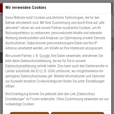
Warenkorb schließen
Suche öffnen
Warenko
Wir verwenden Cookies
Diese Website nutzt Cookies und ähnliche Technologien, die für den
+49 (0)821 899 493-0
Mo. - Do.: 8:00 - 16:30 | Fr.: 8:00 - 14:00 Uhr
0 ARTIKEL IM WARENKORB
Betrieb erforderlich sind. Mit Ihrer Zustimmung und durch Klick auf „alle
Kontaktservice nutzen
aktivieren“ setzen wir und unsere Partner zusätzliche Cookies, um Ihr
Ihr Warenkorb ist momentan leer.
Ergebnisse (
)
Nutzungserlebnis zu verbessern, personalisierte Inhalte und relevante
Fertig
Werbung bereitzustellen und Analysen zur Optimierung unserer Services
Shop
durchzuführen. Dabei können personenbezogene Daten wie Ihre IP-
durchsuchen
Adresse verarbeitet werden, um Inhalte an Ihre Interessen anzupassen.
Bitte
Es
Wie unsere Partner, z. B.
Google
, Ihre Daten verwenden, entnehmen Sie
geben
wurde
Details
Beratung
bitte deren Datenschutzerklärung, die wir für Sie in unserer
Sie
noch
Datenschutzerklärung
verlinkt haben. Dies kann auch den Datentransfer in
mindestens
Kategorien
Länder außerhalb der EU (z. B. USA) umfassen, wo möglicherweise ein
3
Suche
Satel SP-4006 R Außensirene
geringeres Datenschutzniveau gilt. Weitere Informationen und Optionen
Zeichen
gestartet
rot 120dB 6V/1,3Ah
zur Auswahl einzelner Cookie-Kategorien finden Sie unter
'Einstellungen
ein,
öffnen'
.
um
die
Produktmerkmale
Ihre Einwilligung können Sie jederzeit über den Link „Datenschutz
Suche
Einstellungen“ im Footer widerrufen. Ohne Zustimmung verwenden wir nur
zu
notwendige Cookies.
starten.
Datenblatt drucken