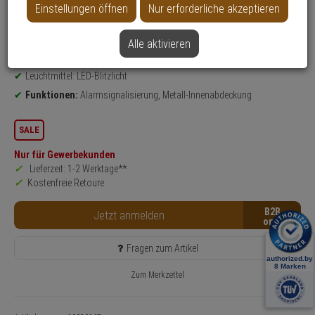
Einstellungen öffnen
Nur erforderliche akzeptieren
Produktinformationen
Sirene
Einsatzgebiet:
Außenbereich
Alle aktivieren
Sirenenlautstärke:
120 dB
Leuchtmittel: LED-Blitzlicht
Funktionen:
Alarmsignalisierung, Metall-Innenabdeckung
SALE
Nur für Gewerbekunden
Lieferzeit: 1-2 Werktage**
Kostenfreie Retoure
B2B
Jetzt anmelden
Fragen zum Artikel
Zum Merkzettel