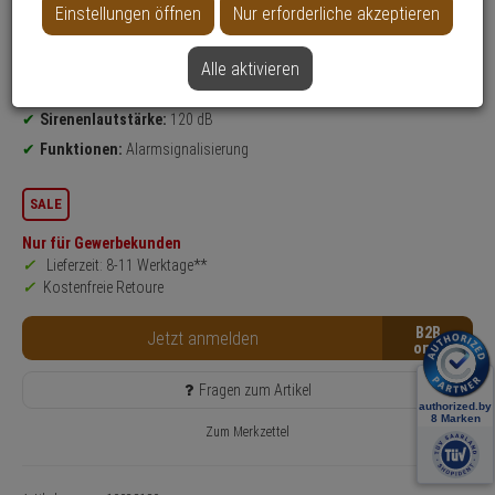
Einstellungen öffnen
Nur erforderliche akzeptieren
Produktinformationen
Sirene
nach Richtlinien:
EN 50131 Grad 2
Alle aktivieren
Einsatzgebiet:
Innenbereich
Sirenenlautstärke:
120 dB
Funktionen:
Alarmsignalisierung
SALE
Nur für Gewerbekunden
Lieferzeit: 8-11 Werktage**
Kostenfreie Retoure
B2B
Jetzt anmelden
Fragen zum Artikel
Zum Merkzettel