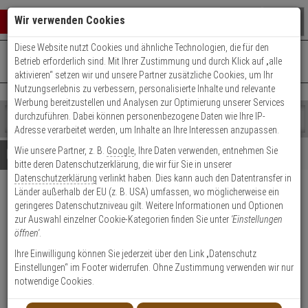
Warenkorb schließen
Suche öffnen
Warenko
Wir verwenden Cookies
Diese Website nutzt Cookies und ähnliche Technologien, die für den
+49 (0)821 899 493-0
Mo. - Do.: 8:00 - 16:30 | Fr.: 8:00 - 14:00 Uhr
0 ARTIKEL IM WARENKORB
Betrieb erforderlich sind. Mit Ihrer Zustimmung und durch Klick auf „alle
Kontaktservice nutzen
aktivieren“ setzen wir und unsere Partner zusätzliche Cookies, um Ihr
Ihr Warenkorb ist momentan leer.
Ergebnisse (
)
Nutzungserlebnis zu verbessern, personalisierte Inhalte und relevante
Fertig
Werbung bereitzustellen und Analysen zur Optimierung unserer Services
Shop
durchzuführen. Dabei können personenbezogene Daten wie Ihre IP-
durchsuchen
Adresse verarbeitet werden, um Inhalte an Ihre Interessen anzupassen.
Bitte
Es
Wie unsere Partner, z. B.
Google
, Ihre Daten verwenden, entnehmen Sie
geben
wurde
Details
Beratung
bitte deren Datenschutzerklärung, die wir für Sie in unserer
Sie
noch
Datenschutzerklärung
verlinkt haben. Dies kann auch den Datentransfer in
mindestens
Kategorien
Länder außerhalb der EU (z. B. USA) umfassen, wo möglicherweise ein
3
Suche
Satel SPW-210 O Innensirene
geringeres Datenschutzniveau gilt. Weitere Informationen und Optionen
Zeichen
gestartet
orange 120dB 12V
zur Auswahl einzelner Cookie-Kategorien finden Sie unter
'Einstellungen
ein,
öffnen'
.
um
die
Produktmerkmale
Ihre Einwilligung können Sie jederzeit über den Link „Datenschutz
Suche
Einstellungen“ im Footer widerrufen. Ohne Zustimmung verwenden wir nur
zu
notwendige Cookies.
starten.
Datenblatt drucken