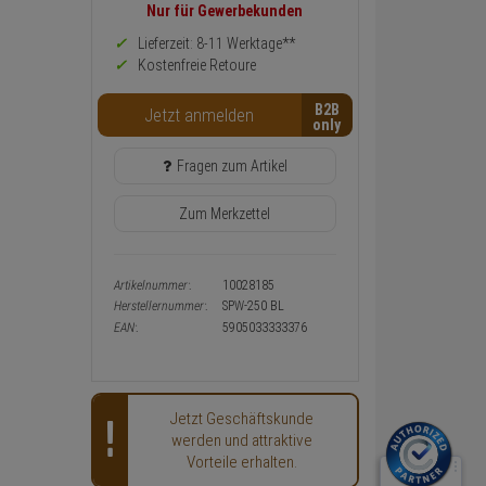
Preis,
Nur für Gewerbekunden
Verfügbakeit
und
Lieferzeit: 8-11 Werktage**
Warenkorb-
Kostenfreie Retoure
oder
Konfigurieren-
B2B
Button
Jetzt anmelden
Fragen zum Artikel
Zum Merkzettel
Artikelnummer:
10028185
Herstellernummer:
SPW-250 BL
EAN:
5905033333376
Jetzt Geschäftskunde
werden und attraktive
Vorteile erhalten.