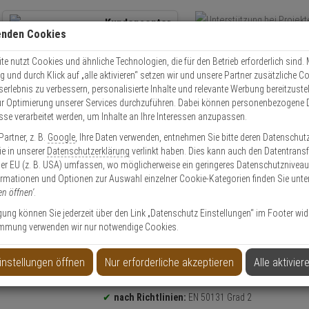
Kundencenter
enden Cookies
Übe
+49 (0)821 899 493-0
Schnel
Kontaktservice
nutzen
e nutzt Cookies und ähnliche Technologien, die für den Betrieb erforderlich sind. M
und durch Klick auf „alle aktivieren“ setzen wir und unsere Partner zusätzliche C
Mo. - Do.: 8:00 - 16:30 Fr. 8:00 - 14:00 Uhr
serlebnis zu verbessern, personalisierte Inhalte und relevante Werbung bereitzuste
r Optimierung unserer Services durchzuführen. Dabei können personenbezogene 
esse verarbeitet werden, um Inhalte an Ihre Interessen anzupassen.
Video
Zutritt
Einbruch
Brand
artner, z. B.
Google
, Ihre Daten verwenden, entnehmen Sie bitte deren Datenschut
SPW-250 BL Opt-aku. Innensirene blau 120dB
Sie in unserer
Datenschutzerklärung
verlinkt haben. Dies kann auch den Datentransf
er EU (z. B. USA) umfassen, wo möglicherweise ein geringeres Datenschutzniveau 
ormationen und Optionen zur Auswahl einzelner Cookie-Kategorien finden Sie unte
en öffnen'
.
ligung können Sie jederzeit über den Link „Datenschutz Einstellungen“ im Footer wid
mmung verwenden wir nur notwendige Cookies.
nsirene blau 120dB
instellungen öffnen
Nur erforderliche akzeptieren
Alle aktivier
Produktinformationen
Sirene
nach Richtlinien:
EN 50131 Grad 2