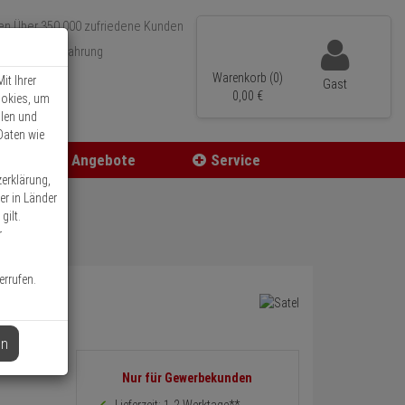
Über 350.000 zufriedene Kunden
r 15 Jahre Erfahrung
ler Versand
Warenkorb (0)
it Ihrer
Gast
0,
00
€
ookies, um
llen und
Daten wie
Angebote
Service
zerklärung,
er in Länder
gilt.
r
errufen.
en
Informationen
Nur für Gewerbekunden
zurück