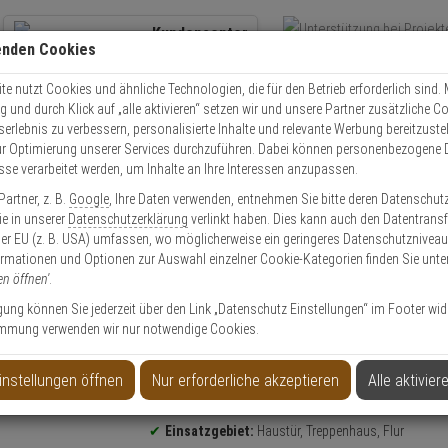
Kundencenter
enden Cookies
Übe
+49 (0)821 899 493-0
Schnel
Kontaktservice
nutzen
e nutzt Cookies und ähnliche Technologien, die für den Betrieb erforderlich sind. M
und durch Klick auf „alle aktivieren“ setzen wir und unsere Partner zusätzliche C
Mo. - Do.: 8:00 - 16:30 Fr. 8:00 - 14:00 Uhr
serlebnis zu verbessern, personalisierte Inhalte und relevante Werbung bereitzuste
r Optimierung unserer Services durchzuführen. Dabei können personenbezogene 
esse verarbeitet werden, um Inhalte an Ihre Interessen anzupassen.
Video
Zutritt
Einbruch
Brand
artner, z. B.
Google
, Ihre Daten verwenden, entnehmen Sie bitte deren Datenschut
VERSA-LCD-GR Bedienteil mit Display
Sie in unserer
Datenschutzerklärung
verlinkt haben. Dies kann auch den Datentransf
er EU (z. B. USA) umfassen, wo möglicherweise ein geringeres Datenschutzniveau 
ormationen und Optionen zur Auswahl einzelner Cookie-Kategorien finden Sie unte
en öffnen'
.
ligung können Sie jederzeit über den Link „Datenschutz Einstellungen“ im Footer wid
mmung verwenden wir nur notwendige Cookies.
mit Display
instellungen öffnen
Nur erforderliche akzeptieren
Alle aktivier
Produktinformationen
Bedienteil
Einsatzgebiet:
Haustür, Treppenhaus, Flur