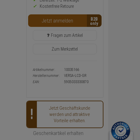
Preis,
Lieferzeit: 1-2 Werktage**
Verfügbakeit
Kostenfreie Retoure
und
Warenkorb-
B2B
Jetzt anmelden
oder
Konfigurieren-
Button
Fragen zum Artikel
Zum Merkzettel
Artikelnummer:
10035166
Herstellernummer:
VERSA-LCD-GR
EAN:
5905033330870
Jetzt Geschäftskunde
werden und attraktive
Vorteile erhalten.
Geschenkartikel erhalten