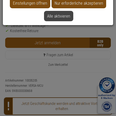
Produktinformationen
Funkmodul
Einstellungen öffnen
Nur erforderliche akzeptieren
Bedienung:
per Bedienteil
Alle aktivieren
Nur für Gewerbekunden
Lieferzeit: 8-11 Werktage**
Kostenfreie Retoure
B2B
Jetzt anmelden
Fragen zum Artikel
Zum Merkzettel
Artikelnummer: 10035205
Herstellernummer:
VERSA-MCU
EAN:
5905033330658
Jetzt Geschäftskunde werden und attraktive Vorteile
erhalten.