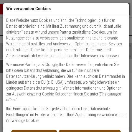
Warenkorb schließen
Suche öffnen
Warenko
Wir verwenden Cookies
Diese Website nutzt Cookies und ähnliche Technologien, die für den
+49 (0)821 899 493-0
Mo. - Do.: 8:00 - 16:30 | Fr.: 8:00 - 14:00 Uhr
0 ARTIKEL IM WARENKORB
Betrieb erforderlich sind. Mit Ihrer Zustimmung und durch Klick auf „alle
Kontaktservice nutzen
aktivieren“ setzen wir und unsere Partner zusätzliche Cookies, um Ihr
Ihr Warenkorb ist momentan leer.
Ergebnisse (
)
Nutzungserlebnis zu verbessern, personalisierte Inhalte und relevante
Fertig
Werbung bereitzustellen und Analysen zur Optimierung unserer Services
Shop
durchzuführen. Dabei können personenbezogene Daten wie Ihre IP-
durchsuchen
Adresse verarbeitet werden, um Inhalte an Ihre Interessen anzupassen.
Bitte
Es
Wie unsere Partner, z. B.
Google
, Ihre Daten verwenden, entnehmen Sie
geben
wurde
Details
Beratung
bitte deren Datenschutzerklärung, die wir für Sie in unserer
Sie
noch
Datenschutzerklärung
verlinkt haben. Dies kann auch den Datentransfer in
mindestens
Kategorien
Länder außerhalb der EU (z. B. USA) umfassen, wo möglicherweise ein
3
Suche
Satel VERSA-MCU
geringeres Datenschutzniveau gilt. Weitere Informationen und Optionen
Zeichen
gestartet
Funkbasismodul
zur Auswahl einzelner Cookie-Kategorien finden Sie unter
'Einstellungen
ein,
öffnen'
.
um
die
Produktmerkmale
Ihre Einwilligung können Sie jederzeit über den Link „Datenschutz
Suche
Einstellungen“ im Footer widerrufen. Ohne Zustimmung verwenden wir nur
zu
notwendige Cookies.
Datenblatt drucken
starten.