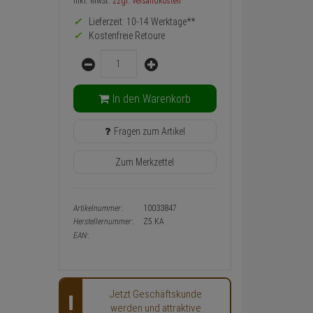
Preis,
inkl. MwSt.
zzgl. Versandkosten
Verfügbakeit
Lieferzeit: 10-14 Werktage**
und
Warenkorb-
Kostenfreie Retoure
oder
Menge
Konfigurieren-
Button
In den Warenkorb
Fragen zum Artikel
Zum Merkzettel
Artikelnummer:
10033847
Herstellernummer:
Z5.KA
EAN:
Jetzt Geschäftskunde
werden und attraktive