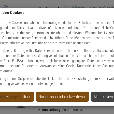
Kundencenter
enden Cookies
Übe
+49 (0)821 899 493-0
Schnel
Kontaktservice
nutzen
e nutzt Cookies und ähnliche Technologien, die für den Betrieb erforderlich sind. M
und durch Klick auf „alle aktivieren“ setzen wir und unsere Partner zusätzliche C
Mo. - Do.: 8:00 - 16:30 Fr. 8:00 - 14:00 Uhr
serlebnis zu verbessern, personalisierte Inhalte und relevante Werbung bereitzuste
r Optimierung unserer Services durchzuführen. Dabei können personenbezogene 
esse verarbeitet werden, um Inhalte an Ihre Interessen anzupassen.
Video
Zutritt
Einbruch
Brand
artner, z. B.
Google
, Ihre Daten verwenden, entnehmen Sie bitte deren Datenschut
olle
Elektronische Schließsysteme
SimonsVoss Schließanlage
Simo
Sie in unserer
Datenschutzerklärung
verlinkt haben. Dies kann auch den Datentransf
er EU (z. B. USA) umfassen, wo möglicherweise ein geringeres Datenschutzniveau 
ormationen und Optionen zur Auswahl einzelner Cookie-Kategorien finden Sie unte
en öffnen'
.
ligung können Sie jederzeit über den Link „Datenschutz Einstellungen“ im Footer wid
mmung verwenden wir nur notwendige Cookies.
 mm für AX Zylinder
instellungen öffnen
Nur erforderliche akzeptieren
Alle aktivier
Produktinformationen
Zubehörartikel, Kernverlängerung
Anwendung:
Zutrittskontrolle