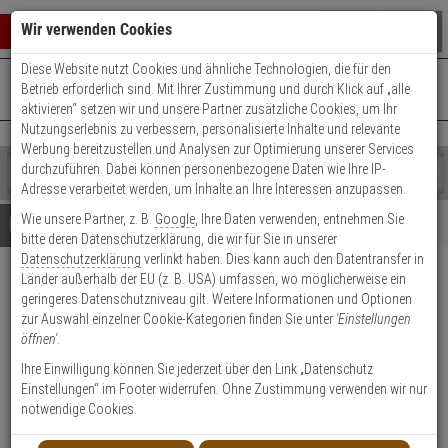
Warenkorb schließen
Suche öffnen
Warenko
Wir verwenden Cookies
Diese Website nutzt Cookies und ähnliche Technologien, die für den
+49 (0)821 899 493-0
Mo. - Do.: 8:00 - 16:30 | Fr.: 8:00 - 14:00 Uhr
0 ARTIKEL IM WARENKORB
Betrieb erforderlich sind. Mit Ihrer Zustimmung und durch Klick auf „alle
Kontaktservice nutzen
aktivieren“ setzen wir und unsere Partner zusätzliche Cookies, um Ihr
Ihr Warenkorb ist momentan leer.
Ergebnisse (
)
Nutzungserlebnis zu verbessern, personalisierte Inhalte und relevante
Fertig
Werbung bereitzustellen und Analysen zur Optimierung unserer Services
Shop
durchzuführen. Dabei können personenbezogene Daten wie Ihre IP-
durchsuchen
Adresse verarbeitet werden, um Inhalte an Ihre Interessen anzupassen.
Bitte
Es
Wie unsere Partner, z. B.
Google
, Ihre Daten verwenden, entnehmen Sie
geben
wurde
Details
Beratung
bitte deren Datenschutzerklärung, die wir für Sie in unserer
Sie
noch
Datenschutzerklärung
verlinkt haben. Dies kann auch den Datentransfer in
mindestens
Kategorien
Länder außerhalb der EU (z. B. USA) umfassen, wo möglicherweise ein
3
Suche
SimonsVoss SlimTag
geringeres Datenschutzniveau gilt. Weitere Informationen und Optionen
Zeichen
gestartet
MIFARE DESFire EV2, 5 Stk.
zur Auswahl einzelner Cookie-Kategorien finden Sie unter
'Einstellungen
ein,
öffnen'
.
um
die
Produktmerkmale
Ihre Einwilligung können Sie jederzeit über den Link „Datenschutz
Suche
Einstellungen“ im Footer widerrufen. Ohne Zustimmung verwenden wir nur
zu
notwendige Cookies.
starten.
Datenblatt drucken