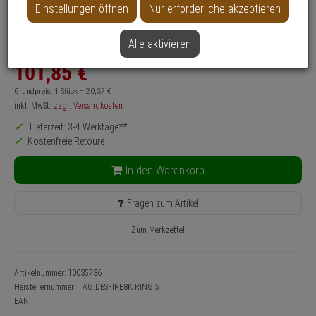
Einstellungen öffnen
Nur erforderliche akzeptieren
Produktinformationen
RFID-Chip, Zubehörartikel - Modell: SimonsVoss System 3060
Anwendung: Zutrittskontrolle, Türsicherung
Alle aktivieren
101,
85
€
Grundpreis: 1 Stück =
20,
37
€
inkl. MwSt.
zzgl. Versandkosten
Lieferzeit: 3-4 Werktage**
Kostenfreie Retoure
In den Warenkorb
Fragen zum Artikel
Zum Merkzettel
Artikelnummer: 10035736
Herstellernummer:
TAG.DESFIRE8K.RING.5
EAN: