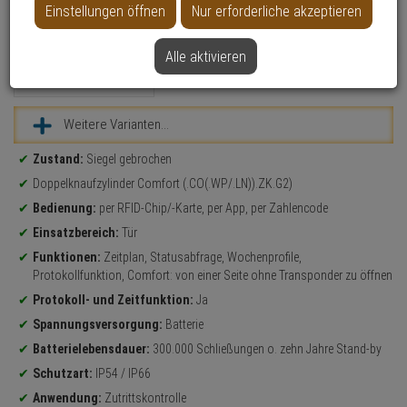
B-Ware
Einstellungen öffnen
Nur erforderliche akzeptieren
NEU
Alle aktivieren
Datenblatt drucken
Weitere Varianten...
Produktinformationen
Zustand:
Siegel gebrochen
Doppelknaufzylinder Comfort (.CO(.WP/.LN)).ZK.G2)
Bedienung:
per RFID-Chip/-Karte, per App, per Zahlencode
Einsatzbereich:
Tür
Funktionen:
Zeitplan, Statusabfrage, Wochenprofile,
Protokollfunktion, Comfort: von einer Seite ohne Transponder zu öffnen
Protokoll- und Zeitfunktion:
Ja
Spannungsversorgung:
Batterie
Batterielebensdauer:
300.000 Schließungen o. zehn Jahre Stand-by
Schutzart:
IP54 / IP66
Anwendung:
Zutrittskontrolle