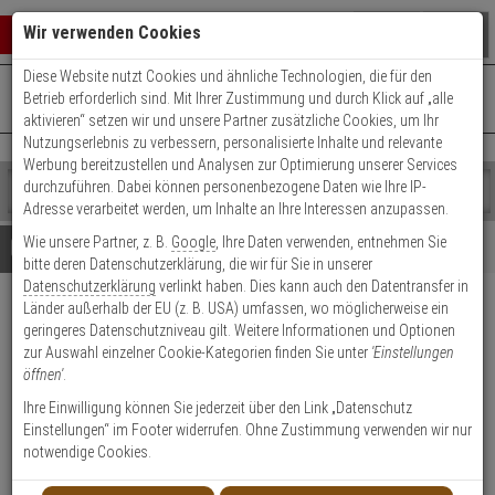
Warenkorb schließen
Suche öffnen
Warenko
Wir verwenden Cookies
Diese Website nutzt Cookies und ähnliche Technologien, die für den
+49 (0)821 899 493-0
Mo. - Do.: 8:00 - 16:30 | Fr.: 8:00 - 14:00 Uhr
0 ARTIKEL IM WARENKORB
Betrieb erforderlich sind. Mit Ihrer Zustimmung und durch Klick auf „alle
Kontaktservice nutzen
aktivieren“ setzen wir und unsere Partner zusätzliche Cookies, um Ihr
Ihr Warenkorb ist momentan leer.
Ergebnisse (
)
Nutzungserlebnis zu verbessern, personalisierte Inhalte und relevante
Fertig
Werbung bereitzustellen und Analysen zur Optimierung unserer Services
Shop
durchzuführen. Dabei können personenbezogene Daten wie Ihre IP-
durchsuchen
Adresse verarbeitet werden, um Inhalte an Ihre Interessen anzupassen.
Bitte
Es
Wie unsere Partner, z. B.
Google
, Ihre Daten verwenden, entnehmen Sie
geben
wurde
Details
Beratung
bitte deren Datenschutzerklärung, die wir für Sie in unserer
Sie
noch
Datenschutzerklärung
verlinkt haben. Dies kann auch den Datentransfer in
mindestens
Kategorien
Länder außerhalb der EU (z. B. USA) umfassen, wo möglicherweise ein
3
Suche
SimonsVoss Zylinder
geringeres Datenschutzniveau gilt. Weitere Informationen und Optionen
Zeichen
gestartet
MK.Z4.35-30.CO.WP.ZK.G2 B-
zur Auswahl einzelner Cookie-Kategorien finden Sie unter
'Einstellungen
ein,
öffnen'
.
um
Ware
die
Ihre Einwilligung können Sie jederzeit über den Link „Datenschutz
Suche
Einstellungen“ im Footer widerrufen. Ohne Zustimmung verwenden wir nur
zu
Produktmerkmale
notwendige Cookies.
starten.