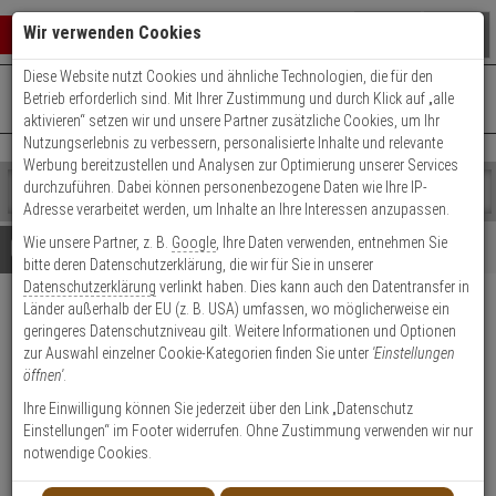
Warenkorb schließen
Suche öffnen
Warenko
Wir verwenden Cookies
Diese Website nutzt Cookies und ähnliche Technologien, die für den
+49 (0)821 899 493-0
Mo. - Do.: 8:00 - 16:30 | Fr.: 8:00 - 14:00 Uhr
0 ARTIKEL IM WARENKORB
Betrieb erforderlich sind. Mit Ihrer Zustimmung und durch Klick auf „alle
Kontaktservice nutzen
aktivieren“ setzen wir und unsere Partner zusätzliche Cookies, um Ihr
Ihr Warenkorb ist momentan leer.
Ergebnisse (
)
Nutzungserlebnis zu verbessern, personalisierte Inhalte und relevante
Fertig
Werbung bereitzustellen und Analysen zur Optimierung unserer Services
Shop
durchzuführen. Dabei können personenbezogene Daten wie Ihre IP-
durchsuchen
Adresse verarbeitet werden, um Inhalte an Ihre Interessen anzupassen.
Bitte
Es
Wie unsere Partner, z. B.
Google
, Ihre Daten verwenden, entnehmen Sie
geben
wurde
Details
Beratung
bitte deren Datenschutzerklärung, die wir für Sie in unserer
Sie
noch
Datenschutzerklärung
verlinkt haben. Dies kann auch den Datentransfer in
mindestens
Kategorien
Länder außerhalb der EU (z. B. USA) umfassen, wo möglicherweise ein
3
Suche
Synergy LED Outdoor
geringeres Datenschutzniveau gilt. Weitere Informationen und Optionen
Zeichen
gestartet
Objektstrahler 20W IR
zur Auswahl einzelner Cookie-Kategorien finden Sie unter
'Einstellungen
ein,
öffnen'
.
um
die
Produktmerkmale
Ihre Einwilligung können Sie jederzeit über den Link „Datenschutz
Suche
Einstellungen“ im Footer widerrufen. Ohne Zustimmung verwenden wir nur
zu
notwendige Cookies.
starten.
Datenblatt drucken