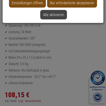
Einstellungen öffnen
Nur erforderliche akzeptieren
Produktinformationen
IR-Objektstrahler mit 850nm
Lichtfarbe: Infrarot
Alle aktivieren
Schutzklasse: IP65
Spannung: 100-240 Volt
Leistung: 20 Watt
Abstrahlwinkel: 120°
Netzteil 100-240V (integriert)
mit Edelstahlbefestigungsbügel
Maße:24 x 22 x 7,5 (LxBxH in cm)
Gewicht: 3,5 Kg
Gehäuse: Alu-Spritzguß in grau
Arbeitstemperatur: -20 C° bis +40 C°
offenes Kabelende
108,
15
€
inkl. MwSt.
zzgl. Versandkosten