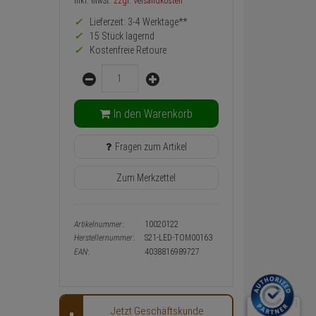
Preis,
inkl. MwSt.
zzgl. Versandkosten
Verfügbakeit
Lieferzeit: 3-4 Werktage**
und
Warenkorb-
15 Stück lagernd
oder
Kostenfreie Retoure
Konfigurieren-
Menge
Button
In den Warenkorb
Fragen zum Artikel
Zum Merkzettel
Artikelnummer:
10020122
Herstellernummer:
S21-LED-TOM00163
EAN:
4038816989727
Jetzt Geschäftskunde