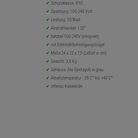
Schutzklasse: IP65
Spannung: 100-240 Volt
Leistung: 20 Watt
Abstrahlwinkel: 120°
Netzteil 100-240V (integriert)
mit Edelstahlbefestigungsbügel
Maße:24 x 22 x 7,5 (LxBxH in cm)
Gewicht: 3,5 Kg
Gehäuse: Alu-Spritzguß in grau
Arbeitstemperatur: -20 C° bis +40 C°
offenes Kabelende