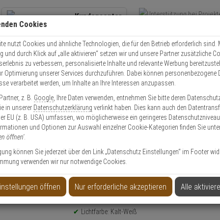
Kundencenter
enden Cookies
Übe
+49 (0)821 899 493-0
Schnel
Kontaktservice
nutzen
e nutzt Cookies und ähnliche Technologien, die für den Betrieb erforderlich sind. M
und durch Klick auf „alle aktivieren“ setzen wir und unsere Partner zusätzliche C
Mo. - Do.: 8:00 - 16:30 Fr. 8:00 - 14:00 Uhr
serlebnis zu verbessern, personalisierte Inhalte und relevante Werbung bereitzuste
r Optimierung unserer Services durchzuführen. Dabei können personenbezogene 
esse verarbeitet werden, um Inhalte an Ihre Interessen anzupassen.
Video
Zutritt
Einbruch
Brand
artner, z. B.
Google
, Ihre Daten verwenden, entnehmen Sie bitte deren Datenschut
chung
Mobile Videoüberwachung
Beleuchtung
Synergy LED Spot Outd
Sie in unserer
Datenschutzerklärung
verlinkt haben. Dies kann auch den Datentransf
er EU (z. B. USA) umfassen, wo möglicherweise ein geringeres Datenschutzniveau 
ormationen und Optionen zur Auswahl einzelner Cookie-Kategorien finden Sie unte
en öffnen'
.
ligung können Sie jederzeit über den Link „Datenschutz Einstellungen“ im Footer wid
mmung verwenden wir nur notwendige Cookies.
ktstrahler 20W k-weiß
instellungen öffnen
Nur erforderliche akzeptieren
Alle aktivier
Produktinformationen
20W LED-Objektstrahler mit modernster LED-Techni
Lichtfarbe: Kalt-Weiß