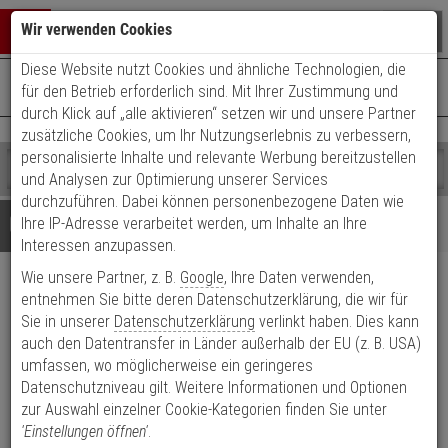
Warenkorb schließen
Suche öffnen
Warenko
Wir verwenden Cookies
Diese Website nutzt Cookies und ähnliche Technologien, die
+49 (0)821 899 493-0
Mo. - Do.: 8:00 - 16:30 | Fr.: 8:00 - 14:00 Uhr
0 ARTIKEL IM WARENKORB
für den Betrieb erforderlich sind. Mit Ihrer Zustimmung und
Kontaktservice nutzen
durch Klick auf „alle aktivieren“ setzen wir und unsere Partner
Ihr Warenkorb ist momentan leer.
Ergebnisse (
)
zusätzliche Cookies, um Ihr Nutzungserlebnis zu verbessern,
Fertig
personalisierte Inhalte und relevante Werbung bereitzustellen
Shop
durchsuchen
und Analysen zur Optimierung unserer Services
Bitte
Es
durchzuführen. Dabei können personenbezogene Daten wie
geben
wurde
Details
Beratung
Ihre IP-Adresse verarbeitet werden, um Inhalte an Ihre
Sie
noch
Interessen anzupassen.
mindestens
Kategorien
Wie unsere Partner, z. B.
Google
, Ihre Daten verwenden,
3
Suche
Synology RAM-Modul 2x 4
Zeichen
gestartet
entnehmen Sie bitte deren Datenschutzerklärung, die wir für
ein,
Sie in unserer
Datenschutzerklärung
verlinkt haben. Dies kann
GB DDR3-Speicher
um
auch den Datentransfer in Länder außerhalb der EU (z. B. USA)
die
umfassen, wo möglicherweise ein geringeres
Produktmerkmale
Suche
Datenschutzniveau gilt. Weitere Informationen und Optionen
zu
zur Auswahl einzelner Cookie-Kategorien finden Sie unter
starten.
'Einstellungen öffnen'
.
Datenblatt drucken