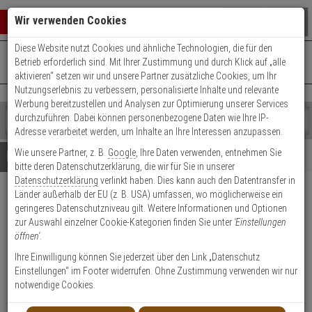
Warenkorb schließen
Suche öffnen
Warenko
Wir verwenden Cookies
Diese Website nutzt Cookies und ähnliche Technologien, die für den
+49 (0)821 899 493-0
Mo. - Do.: 8:00 - 16:30 | Fr.: 8:00 - 14:00 Uhr
0 ARTIKEL IM WARENKORB
Betrieb erforderlich sind. Mit Ihrer Zustimmung und durch Klick auf „alle
Kontaktservice nutzen
aktivieren“ setzen wir und unsere Partner zusätzliche Cookies, um Ihr
Ihr Warenkorb ist momentan leer.
Ergebnisse (
)
Nutzungserlebnis zu verbessern, personalisierte Inhalte und relevante
Fertig
Werbung bereitzustellen und Analysen zur Optimierung unserer Services
Shop
durchzuführen. Dabei können personenbezogene Daten wie Ihre IP-
durchsuchen
Adresse verarbeitet werden, um Inhalte an Ihre Interessen anzupassen.
Bitte
Es
Wie unsere Partner, z. B.
Google
, Ihre Daten verwenden, entnehmen Sie
geben
wurde
Details
Beratung
bitte deren Datenschutzerklärung, die wir für Sie in unserer
Sie
noch
Datenschutzerklärung
verlinkt haben. Dies kann auch den Datentransfer in
mindestens
Kategorien
Länder außerhalb der EU (z. B. USA) umfassen, wo möglicherweise ein
3
Suche
tedee Adapter für vorhandene
geringeres Datenschutzniveau gilt. Weitere Informationen und Optionen
Zeichen
gestartet
Zylinder B-Ware
zur Auswahl einzelner Cookie-Kategorien finden Sie unter
'Einstellungen
ein,
öffnen'
.
um
die
Produktmerkmale
Ihre Einwilligung können Sie jederzeit über den Link „Datenschutz
B-Ware
Suche
Einstellungen“ im Footer widerrufen. Ohne Zustimmung verwenden wir nur
zu
notwendige Cookies.
starten.
Datenblatt drucken