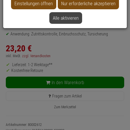
Einstellungen öffnen
Nur erforderliche akzeptieren
Produktinformationen
Zustand:
Verpackung beschädigt, Siegel gebrochen
Alle aktivieren
Adapter - Modell: tedee
Farbe: Silber
Anwendung: Zutrittskontrolle, Einbruchsschutz, Türsicherung
23,
20
€
inkl. MwSt.
zzgl. Versandkosten
Lieferzeit: 1-2 Werktage**
Kostenfreie Retoure
In den Warenkorb
Fragen zum Artikel
Zum Merkzettel
Artikelnummer: 80002612