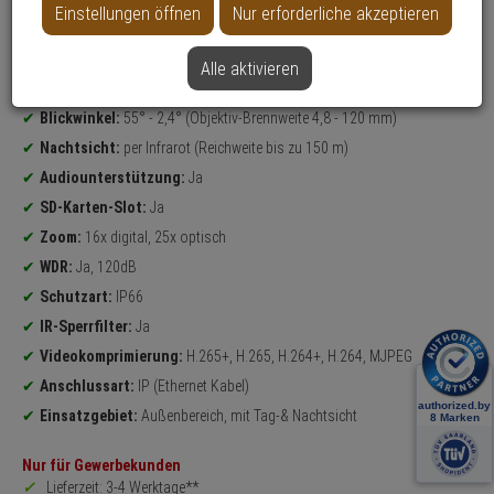
Einstellungen öffnen
Nur erforderliche akzeptieren
Datenblatt drucken
Alle aktivieren
Produktinformationen
4 Megapixel
PTZ Kamera
Blickwinkel:
55° - 2,4° (Objektiv-Brennweite 4,8 - 120 mm)
Nachtsicht:
per Infrarot (Reichweite bis zu 150 m)
Audiounterstützung:
Ja
SD-Karten-Slot:
Ja
Zoom:
16x digital, 25x optisch
WDR:
Ja, 120dB
Schutzart:
IP66
IR-Sperrfilter:
Ja
Videokomprimierung:
H.265+, H.265, H.264+, H.264, MJPEG
Anschlussart:
IP (Ethernet Kabel)
Einsatzgebiet:
Außenbereich, mit Tag-& Nachtsicht
Nur für Gewerbekunden
Lieferzeit: 3-4 Werktage**