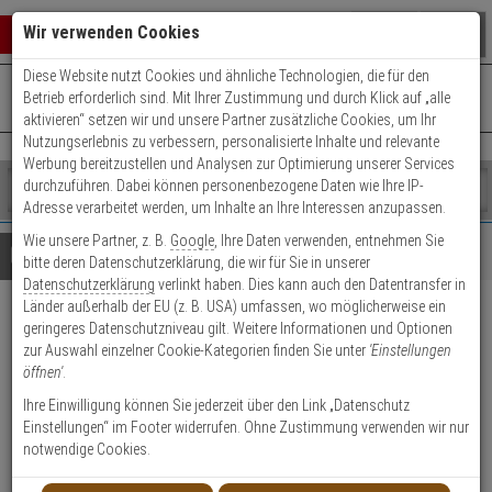
Warenkorb schließen
Suche öffnen
Warenko
Wir verwenden Cookies
Diese Website nutzt Cookies und ähnliche Technologien, die für den
+49 (0)821 899 493-0
Mo. - Do.: 8:00 - 16:30 | Fr.: 8:00 - 14:00 Uhr
0 ARTIKEL IM WARENKORB
Betrieb erforderlich sind. Mit Ihrer Zustimmung und durch Klick auf „alle
Kontaktservice nutzen
aktivieren“ setzen wir und unsere Partner zusätzliche Cookies, um Ihr
Ihr Warenkorb ist momentan leer.
Ergebnisse (
)
Nutzungserlebnis zu verbessern, personalisierte Inhalte und relevante
Fertig
Werbung bereitzustellen und Analysen zur Optimierung unserer Services
Shop
durchzuführen. Dabei können personenbezogene Daten wie Ihre IP-
durchsuchen
Adresse verarbeitet werden, um Inhalte an Ihre Interessen anzupassen.
Bitte
Es
Wie unsere Partner, z. B.
Google
, Ihre Daten verwenden, entnehmen Sie
geben
wurde
Details
Beratung
bitte deren Datenschutzerklärung, die wir für Sie in unserer
Sie
noch
Datenschutzerklärung
verlinkt haben. Dies kann auch den Datentransfer in
mindestens
Kategorien
Länder außerhalb der EU (z. B. USA) umfassen, wo möglicherweise ein
3
Suche
TruVision TVGP-M01-0401-
geringeres Datenschutzniveau gilt. Weitere Informationen und Optionen
Zeichen
gestartet
zur Auswahl einzelner Cookie-Kategorien finden Sie unter
'Einstellungen
ein,
PTZ-G IP-Kamera 4MPx T/N
öffnen'
.
um
die
Ihre Einwilligung können Sie jederzeit über den Link „Datenschutz
Produktmerkmale
Suche
Einstellungen“ im Footer widerrufen. Ohne Zustimmung verwenden wir nur
zu
notwendige Cookies.
starten.