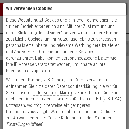
Warenkorb schließen
Suche öffnen
Warenko
Wir verwenden Cookies
Diese Website nutzt Cookies und ähnliche Technologien, die
+49 (0)821 899 493-0
Mo. - Do.: 8:00 - 16:30 | Fr.: 8:00 - 14:00 Uhr
0 ARTIKEL IM WARENKORB
für den Betrieb erforderlich sind. Mit Ihrer Zustimmung und
Kontaktservice nutzen
durch Klick auf „alle aktivieren“ setzen wir und unsere Partner
Ihr Warenkorb ist momentan leer.
Ergebnisse (
)
zusätzliche Cookies, um Ihr Nutzungserlebnis zu verbessern,
Fertig
personalisierte Inhalte und relevante Werbung bereitzustellen
Shop
durchsuchen
und Analysen zur Optimierung unserer Services
Bitte
Es
durchzuführen. Dabei können personenbezogene Daten wie
geben
wurde
Ihre IP-Adresse verarbeitet werden, um Inhalte an Ihre
Details
Beratung
Sie
noch
Interessen anzupassen.
mindestens
Kategorien
Wie unsere Partner, z. B.
Google
, Ihre Daten verwenden,
3
Suche
TruVision TVGP-M01-0402-
Zeichen
gestartet
entnehmen Sie bitte deren Datenschutzerklärung, die wir für
ein,
Sie in unserer
Datenschutzerklärung
verlinkt haben. Dies kann
DOM-G IP-Kamera 4MPx T/N
um
auch den Datentransfer in Länder außerhalb der EU (z. B. USA)
die
umfassen, wo möglicherweise ein geringeres
Suche
Produktmerkmale
Datenschutzniveau gilt. Weitere Informationen und Optionen
zu
zur Auswahl einzelner Cookie-Kategorien finden Sie unter
starten.
'Einstellungen öffnen'
.