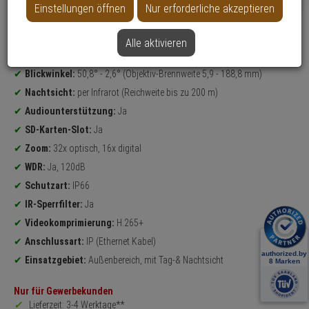
Einstellungen öffnen
Nur erforderliche akzeptieren
Datenblatt drucken
Alle aktivieren
Produktinformationen
4 Megapixel
PTZ Kamera
Blickwinkel:
50,8° - 2,6° (Objektiv-Brennweite 5,9 - 188,8 mm)
Nachtsicht:
per Infrarot (Reichweite bis zu 200 m)
Audiounterstützung:
Ja
SD-Karten-Slot:
Ja
Zoom:
32x optisch, 16x digital
WDR:
Ja, 120dB
Schutzart:
IP66
IR-Sperrfilter:
Ja
Videokomprimierung:
H.265+
Anschlussart:
IP (Ethernet Kabel)
Einsatzgebiet:
Außenbereich, mit Tag-& Nachtsicht
Nur für Gewerbekunden
Lieferzeit: 3-4 Werktage**