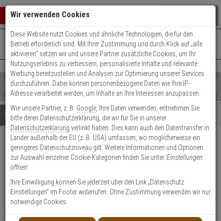
Warenkorb schließen
Suche öffnen
Warenko
Wir verwenden Cookies
Diese Website nutzt Cookies und ähnliche Technologien, die für den
+49 (0)821 899 493-0
Mo. - Do.: 8:00 - 16:30 | Fr.: 8:00 - 14:00 Uhr
0 ARTIKEL IM WARENKORB
Betrieb erforderlich sind. Mit Ihrer Zustimmung und durch Klick auf „alle
Kontaktservice nutzen
aktivieren“ setzen wir und unsere Partner zusätzliche Cookies, um Ihr
Ihr Warenkorb ist momentan leer.
Ergebnisse (
)
Nutzungserlebnis zu verbessern, personalisierte Inhalte und relevante
Fertig
Werbung bereitzustellen und Analysen zur Optimierung unserer Services
Shop
durchzuführen. Dabei können personenbezogene Daten wie Ihre IP-
durchsuchen
Adresse verarbeitet werden, um Inhalte an Ihre Interessen anzupassen.
Bitte
Es
Wie unsere Partner, z. B.
Google
, Ihre Daten verwenden, entnehmen Sie
geben
wurde
Details
Beratung
bitte deren Datenschutzerklärung, die wir für Sie in unserer
Sie
noch
Datenschutzerklärung
verlinkt haben. Dies kann auch den Datentransfer in
mindestens
Kategorien
Länder außerhalb der EU (z. B. USA) umfassen, wo möglicherweise ein
3
Suche
TruVision TVGP-M01-0403-
geringeres Datenschutzniveau gilt. Weitere Informationen und Optionen
Zeichen
gestartet
zur Auswahl einzelner Cookie-Kategorien finden Sie unter
'Einstellungen
ein,
PTZ-G IP-Kamera 4MPx T/N
öffnen'
.
um
die
Ihre Einwilligung können Sie jederzeit über den Link „Datenschutz
Produktmerkmale
Suche
Einstellungen“ im Footer widerrufen. Ohne Zustimmung verwenden wir nur
zu
notwendige Cookies.
starten.
NEU