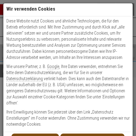
Warenkorb schließen
Suche öffnen
Warenko
Wir verwenden Cookies
Diese Website nutzt Cookies und ähnliche Technologien, die für den
+49 (0)821 899 493-0
Mo. - Do.: 8:00 - 16:30 | Fr.: 8:00 - 14:00 Uhr
0 ARTIKEL IM WARENKORB
Betrieb erforderlich sind. Mit Ihrer Zustimmung und durch Klick auf „alle
Kontaktservice nutzen
aktivieren“ setzen wir und unsere Partner zusätzliche Cookies, um Ihr
Ihr Warenkorb ist momentan leer.
Ergebnisse (
)
Nutzungserlebnis zu verbessern, personalisierte Inhalte und relevante
Fertig
Werbung bereitzustellen und Analysen zur Optimierung unserer Services
Shop
durchzuführen. Dabei können personenbezogene Daten wie Ihre IP-
durchsuchen
Adresse verarbeitet werden, um Inhalte an Ihre Interessen anzupassen.
Bitte
Es
Wie unsere Partner, z. B.
Google
, Ihre Daten verwenden, entnehmen Sie
geben
wurde
Details
Beratung
Beliebte 1080p Artikel
bitte deren Datenschutzerklärung, die wir für Sie in unserer
Sie
noch
Datenschutzerklärung
verlinkt haben. Dies kann auch den Datentransfer in
mindestens
Kategorien
Länder außerhalb der EU (z. B. USA) umfassen, wo möglicherweise ein
3
Suche
TruVision TVP-1122 IP-
geringeres Datenschutzniveau gilt. Weitere Informationen und Optionen
Zeichen
gestartet
zur Auswahl einzelner Cookie-Kategorien finden Sie unter
'Einstellungen
ein,
Kamera 1080p T/N IR PTZ PoE
öffnen'
.
um
die
Ihre Einwilligung können Sie jederzeit über den Link „Datenschutz
Produktmerkmale
Suche
Einstellungen“ im Footer widerrufen. Ohne Zustimmung verwenden wir nur
zu
notwendige Cookies.
starten.