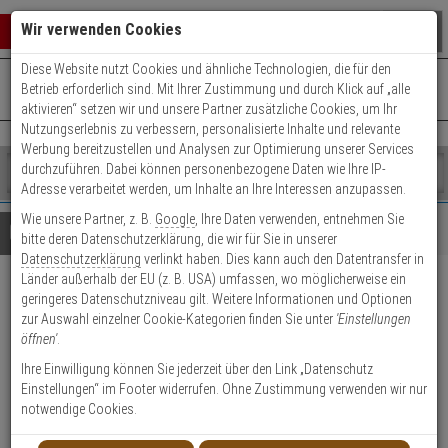
Warenkorb schließen
Suche öffnen
Warenko
Wir verwenden Cookies
Diese Website nutzt Cookies und ähnliche Technologien, die für den
+49 (0)821 899 493-0
Mo. - Do.: 8:00 - 16:30 | Fr.: 8:00 - 14:00 Uhr
0 ARTIKEL IM WARENKORB
Betrieb erforderlich sind. Mit Ihrer Zustimmung und durch Klick auf „alle
Kontaktservice nutzen
aktivieren“ setzen wir und unsere Partner zusätzliche Cookies, um Ihr
Ihr Warenkorb ist momentan leer.
Ergebnisse (
)
Nutzungserlebnis zu verbessern, personalisierte Inhalte und relevante
Fertig
Werbung bereitzustellen und Analysen zur Optimierung unserer Services
Shop
durchzuführen. Dabei können personenbezogene Daten wie Ihre IP-
durchsuchen
Adresse verarbeitet werden, um Inhalte an Ihre Interessen anzupassen.
Bitte
Es
Wie unsere Partner, z. B.
Google
, Ihre Daten verwenden, entnehmen Sie
geben
wurde
Details
Beratung
bitte deren Datenschutzerklärung, die wir für Sie in unserer
Sie
noch
Datenschutzerklärung
verlinkt haben. Dies kann auch den Datentransfer in
mindestens
Kategorien
Länder außerhalb der EU (z. B. USA) umfassen, wo möglicherweise ein
3
Suche
TruVision TVT-5606 IP-
geringeres Datenschutzniveau gilt. Weitere Informationen und Optionen
Zeichen
gestartet
zur Auswahl einzelner Cookie-Kategorien finden Sie unter
'Einstellungen
ein,
Kamera 4MPx T/N IR PoE IP67
öffnen'
.
um
die
Ihre Einwilligung können Sie jederzeit über den Link „Datenschutz
Produktmerkmale
Suche
Einstellungen“ im Footer widerrufen. Ohne Zustimmung verwenden wir nur
zu
notwendige Cookies.
starten.