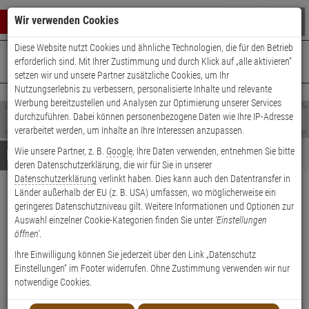
Warenkorb schließen
Suche öffnen
Warenko
Wir verwenden Cookies
Diese Website nutzt Cookies und ähnliche Technologien, die für den Betrieb
+49 (0)821 899 493-0
Mo. - Do.: 8:00 - 16:30 | Fr.: 8:00 - 14:00 Uhr
0 ARTIKEL IM WARENKORB
erforderlich sind. Mit Ihrer Zustimmung und durch Klick auf „alle aktivieren“
Kontaktservice nutzen
setzen wir und unsere Partner zusätzliche Cookies, um Ihr
Ihr Warenkorb ist momentan leer.
Ergebnisse (
)
Nutzungserlebnis zu verbessern, personalisierte Inhalte und relevante
Fertig
Werbung bereitzustellen und Analysen zur Optimierung unserer Services
Shop
durchzuführen. Dabei können personenbezogene Daten wie Ihre IP-Adresse
durchsuchen
verarbeitet werden, um Inhalte an Ihre Interessen anzupassen.
Bitte
Es
Wie unsere Partner, z. B.
Google
, Ihre Daten verwenden, entnehmen Sie bitte
geben
wurde
Details
Beratung
deren Datenschutzerklärung, die wir für Sie in unserer
Sie
noch
Datenschutzerklärung
verlinkt haben. Dies kann auch den Datentransfer in
mindestens
Kategorien
Länder außerhalb der EU (z. B. USA) umfassen, wo möglicherweise ein
3
Suche
VIVOTEK AM-10H
geringeres Datenschutzniveau gilt. Weitere Informationen und Optionen zur
Zeichen
gestartet
Einbausatz für Dome Kameras
Auswahl einzelner Cookie-Kategorien finden Sie unter
'Einstellungen
ein,
öffnen'
.
um
die
Produktmerkmale
Ihre Einwilligung können Sie jederzeit über den Link „Datenschutz
Suche
Einstellungen“ im Footer widerrufen. Ohne Zustimmung verwenden wir nur
zu
notwendige Cookies.
starten.
Datenblatt drucken