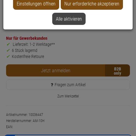
Einstellungen öffnen
Nur erforderliche akzeptieren
Produktinformationen
Zubehörartikel, Deckenmontage-Kit
Anwendung: Videoüberwachung
Alle aktivieren
Farbe: Weiß
Nur für Gewerbekunden
Lieferzeit: 1-2 Werktage**
6 Stück lagernd
Kostenfreie Retoure
B2B
Jetzt anmelden
Fragen zum Artikel
Zum Merkzettel
Artikelnummer: 10036447
Herstellernummer:
AM-10H
EAN: