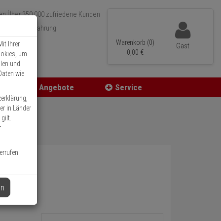
Über 350.000 zufriedene Kunden
r 15 Jahre Erfahrung
ler Versand
Warenkorb (0)
it Ihrer
Gast
0,
00
€
ookies, um
llen und
Daten wie
Angebote
Service
zerklärung,
er in Länder
gilt.
r
errufen.
en