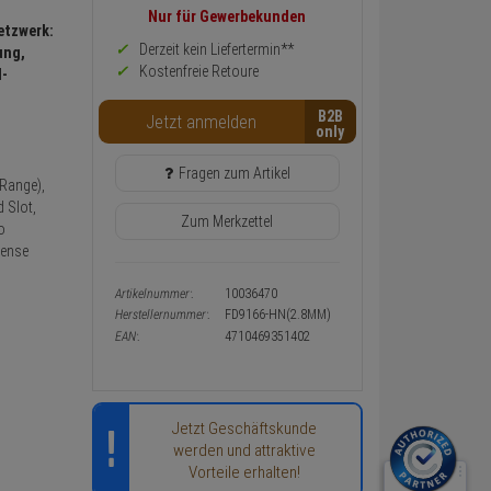
Informationen
Nur für Gewerbekunden
etzwerk:
zurück
Preis,
Derzeit kein Liefertermin**
ung,
Verfügbakeit
Kostenfreie Retoure
d-
und
Warenkorb-
B2B
Jetzt anmelden
oder
Konfigurieren-
Button
Fragen zum Artikel
Range),
 Slot,
Zum Merkzettel
o
fense
Artikelnummer:
10036470
Herstellernummer:
FD9166-HN(2.8MM)
EAN:
4710469351402
Jetzt Geschäftskunde
werden und attraktive
Vorteile erhalten!