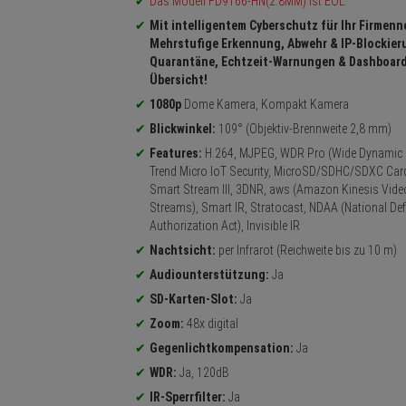
Das Modell FD9166-HN(2.8MM) ist EOL.
Mit intelligentem Cyberschutz für Ihr Firmenn
Mehrstufige Erkennung, Abwehr & IP-Blockier
Quarantäne, Echtzeit-Warnungen & Dashboar
Übersicht!
1080p
Dome Kamera, Kompakt Kamera
Blickwinkel:
109° (Objektiv-Brennweite 2,8 mm)
Features:
H.264, MJPEG, WDR Pro (Wide Dynamic 
Trend Micro IoT Security, MicroSD/SDHC/SDXC Card
Smart Stream III, 3DNR, aws (Amazon Kinesis Vide
Streams), Smart IR, Stratocast, NDAA (National De
Authorization Act), Invisible IR
Nachtsicht:
per Infrarot (Reichweite bis zu 10 m)
Audiounterstützung:
Ja
SD-Karten-Slot:
Ja
Zoom:
48x digital
Gegenlichtkompensation:
Ja
WDR:
Ja, 120dB
IR-Sperrfilter:
Ja