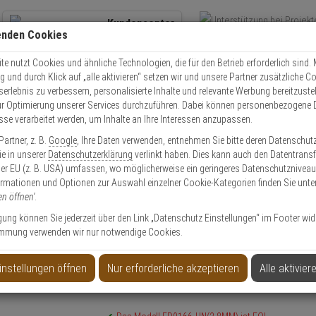
Kundencenter
enden Cookies
Übe
+49 (0)821 899 493-0
Schnel
Kontaktservice
nutzen
e nutzt Cookies und ähnliche Technologien, die für den Betrieb erforderlich sind. M
und durch Klick auf „alle aktivieren“ setzen wir und unsere Partner zusätzliche C
Mo. - Do.: 8:00 - 16:30 Fr. 8:00 - 14:00 Uhr
serlebnis zu verbessern, personalisierte Inhalte und relevante Werbung bereitzuste
r Optimierung unserer Services durchzuführen. Dabei können personenbezogene 
esse verarbeitet werden, um Inhalte an Ihre Interessen anzupassen.
Video
Zutritt
Einbruch
Brand
artner, z. B.
Google
, Ihre Daten verwenden, entnehmen Sie bitte deren Datenschut
OTEK FD9166-HN(2.8MM) IP-Kamera 1080p TN IR PoE
Sie in unserer
Datenschutzerklärung
verlinkt haben. Dies kann auch den Datentransf
er EU (z. B. USA) umfassen, wo möglicherweise ein geringeres Datenschutzniveau 
ormationen und Optionen zur Auswahl einzelner Cookie-Kategorien finden Sie unte
en öffnen'
.
ligung können Sie jederzeit über den Link „Datenschutz Einstellungen“ im Footer wid
mmung verwenden wir nur notwendige Cookies.
-Kamera 1080p TN IR PoE
instellungen öffnen
Nur erforderliche akzeptieren
Alle aktivier
Produktinformationen